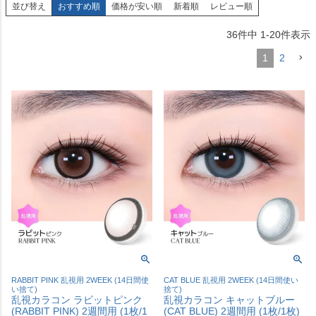
並び替え
おすすめ順
価格が安い順
新着順
レビュー順
36
件中
1
-
20
件表示
1
2
RABBIT PINK 乱視用 2WEEK (14日間使
CAT BLUE 乱視用 2WEEK (14日間使い
い捨て)
捨て)
乱視カラコン ラビットピンク
乱視カラコン キャットブルー
(RABBIT PINK) 2週間用 (1枚/1
(CAT BLUE) 2週間用 (1枚/1枚)