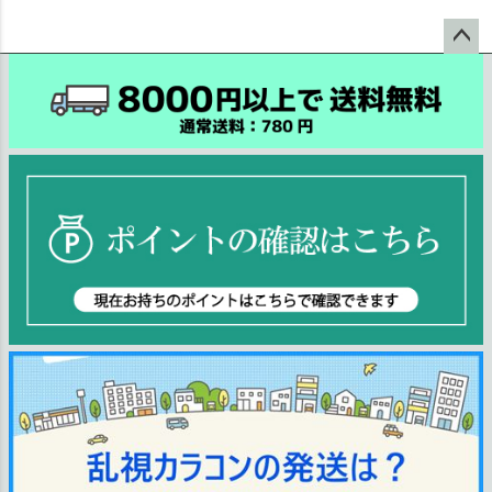
ペー
ジト
ップ
へ