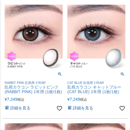
RABBIT PINK 乱視用 1YEAR
CAT BLUE 乱視用 1YEAR
乱視カラコン ラビットピンク
乱視カラコン キャットブルー
(RABBIT PINK) 1年用 (1枚/1枚)
(CAT BLUE) 1年用 (1枚/1枚)
¥
7,249
¥
7,249
税込
税込
詳細を見る
詳細を見る