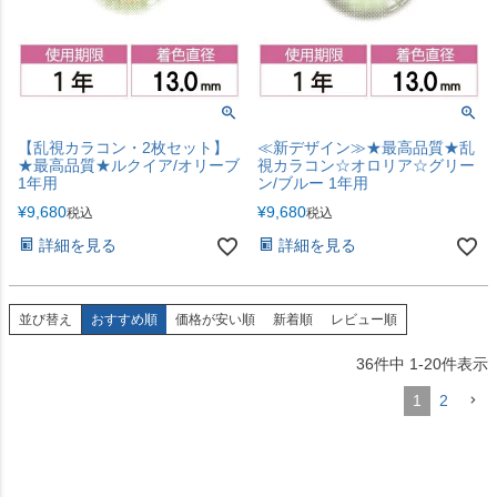
【乱視カラコン・2枚セット】
≪新デザイン≫★最高品質★乱
★最高品質★ルクイア/オリーブ
視カラコン☆オロリア☆グリー
1年用
ン/ブルー 1年用
¥
9,680
¥
9,680
税込
税込
詳細を見る
詳細を見る
並び替え
おすすめ順
価格が安い順
新着順
レビュー順
36
件中
1
-
20
件表示
1
2