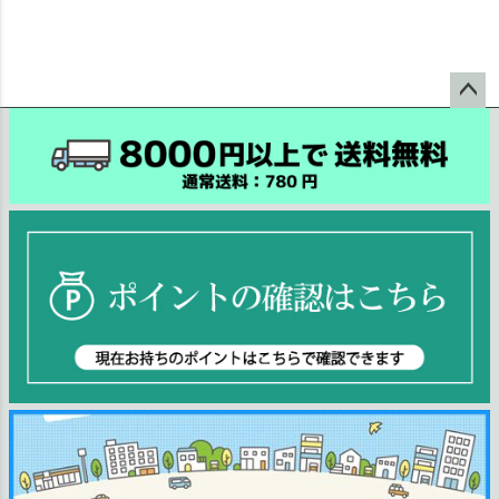
ペー
ジト
ップ
へ