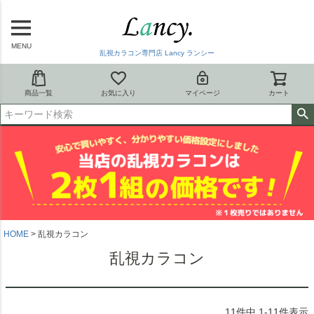
MENU
乱視カラコン専門店 Lancy ランシー
商品一覧
お気に入り
マイページ
カート
HOME
乱視カラコン
乱視カラコン
11
件中
1
-
11
件表示