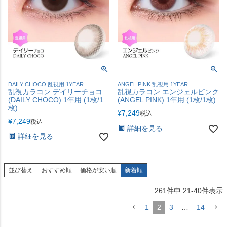
DAILY CHOCO 乱視用 1YEAR
ANGEL PINK 乱視用 1YEAR
乱視カラコン デイリーチョコ
乱視カラコン エンジェルピンク
(DAILY CHOCO) 1年用 (1枚/1
(ANGEL PINK) 1年用 (1枚/1枚)
枚)
¥
7,249
税込
¥
7,249
税込
詳細を見る
詳細を見る
並び替え
おすすめ順
価格が安い順
新着順
261
件中
21
-
40
件表示
1
2
3
…
14