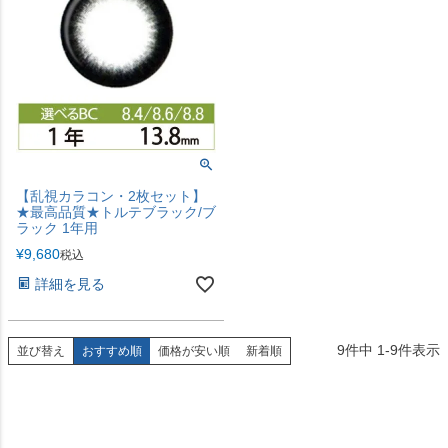
【乱視カラコン・2枚セット】
★最高品質★トルテブラック/ブ
ラック 1年用
¥
9,680
税込
詳細を見る
9
件中
1
-
9
件表示
並び替え
おすすめ順
価格が安い順
新着順