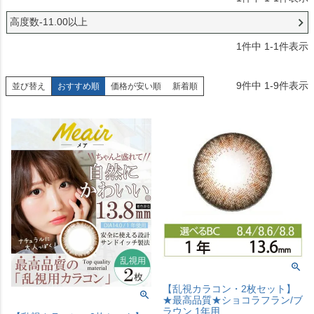
高度数-11.00以上
1
件中
1
-
1
件表示
9
件中
1
-
9
件表示
並び替え
おすすめ順
価格が安い順
新着順
【乱視カラコン・2枚セット】
★最高品質★ショコラフラン/ブ
ラウン 1年用