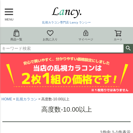
MENU
乱視カラコン専門店 Lancy ランシー
商品一覧
お気に入り
マイページ
カート
HOME
乱視カラコン
高度数-10.00以上
高度数-10.00以上
1
件中
1
-
1
件表示