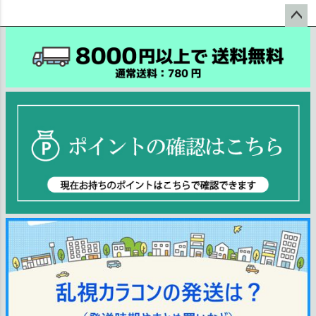
ペー
ジト
ップ
へ