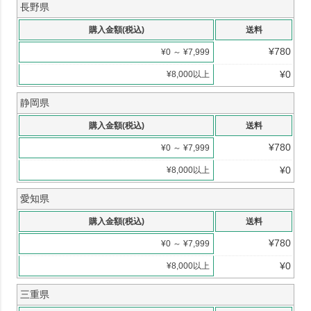
長野県
購入金額(税込)
送料
¥
780
¥
0
～
¥
7,999
¥
0
¥
8,000
以上
静岡県
購入金額(税込)
送料
¥
780
¥
0
～
¥
7,999
¥
0
¥
8,000
以上
愛知県
購入金額(税込)
送料
¥
780
¥
0
～
¥
7,999
¥
0
¥
8,000
以上
三重県