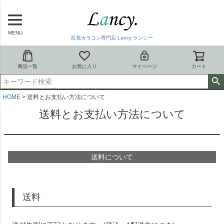
MENU
乱視カラコン専門店 Lancy ランシー
商品一覧
お気に入り
マイページ
カート
HOME
送料とお支払い方法について
送料とお支払い方法について
送料について
送料