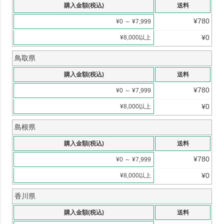
購入金額(税込)
送料
¥
780
¥
0
～
¥
7,999
¥
0
¥
8,000
以上
鳥取県
購入金額(税込)
送料
¥
780
¥
0
～
¥
7,999
¥
0
¥
8,000
以上
島根県
購入金額(税込)
送料
¥
780
¥
0
～
¥
7,999
¥
0
¥
8,000
以上
香川県
購入金額(税込)
送料