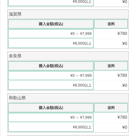
¥
0
¥
8,000
以上
滋賀県
購入金額(税込)
送料
¥
780
¥
0
～
¥
7,999
¥
0
¥
8,000
以上
奈良県
購入金額(税込)
送料
¥
780
¥
0
～
¥
7,999
¥
0
¥
8,000
以上
和歌山県
購入金額(税込)
送料
¥
780
¥
0
～
¥
7,999
¥
0
¥
8,000
以上