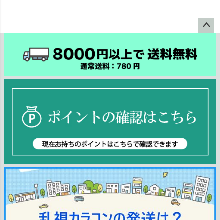
ペー
ジト
ップ
へ