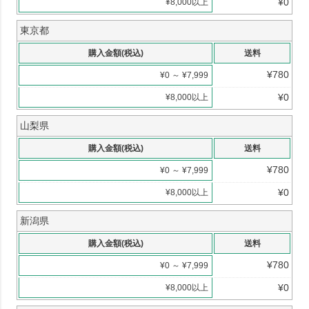
¥
0
¥
8,000
以上
東京都
購入金額(税込)
送料
¥
780
¥
0
～
¥
7,999
¥
0
¥
8,000
以上
山梨県
購入金額(税込)
送料
¥
780
¥
0
～
¥
7,999
¥
0
¥
8,000
以上
新潟県
購入金額(税込)
送料
¥
780
¥
0
～
¥
7,999
¥
0
¥
8,000
以上