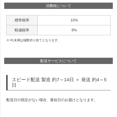
消費税について
標準税率
10%
軽減税率
8%
¥
1
未満は端数切り捨てとなります。
配送サービスについて
スピード配送 製造 約7～14日 ＋ 発送 約4～5
日
配送日の指定がない場合、最短日のお届けとなります。