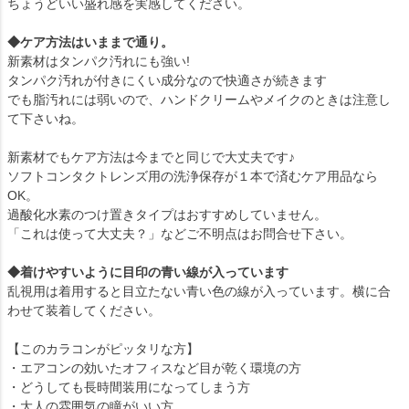
ちょうどいい盛れ感を実感してください。
◆ケア方法はいままで通り。
新素材はタンパク汚れにも強い!
タンパク汚れが付きにくい成分なので快適さが続きます
でも脂汚れには弱いので、ハンドクリームやメイクのときは注意し
て下さいね。
新素材でもケア方法は今までと同じで大丈夫です♪
ソフトコンタクトレンズ用の洗浄保存が１本で済むケア用品なら
OK。
過酸化水素のつけ置きタイプはおすすめしていません。
「これは使って大丈夫？」などご不明点はお問合せ下さい。
◆着けやすいように目印の青い線が入っています
乱視用は着用すると目立たない青い色の線が入っています。横に合
わせて装着してください。
【このカラコンがピッタリな方】
・エアコンの効いたオフィスなど目が乾く環境の方
・どうしても長時間装用になってしまう方
・大人の雰囲気の瞳がいい方