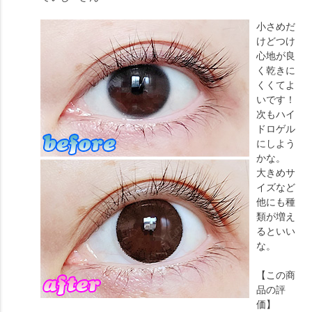
小さめだ
けどつけ
心地が良
く乾きに
くくてよ
いです！
次もハイ
ドロゲル
にしよう
かな。
大きめサ
イズなど
他にも種
類が増え
るといい
な。
【この商
品の評
価】