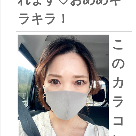
ラキラ！
こ
の
カ
ラ
コ