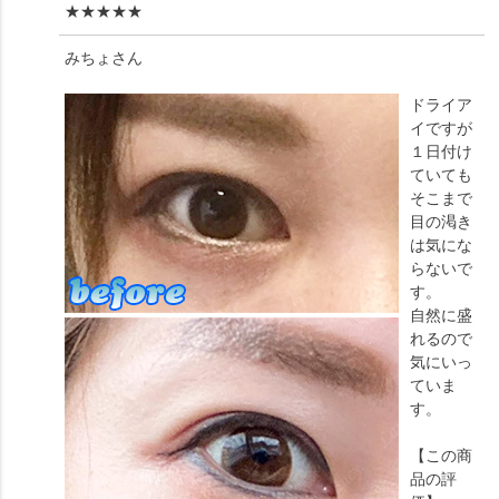
★★★★★
みちょ
さん
ドライア
イですが
１日付け
ていても
そこまで
目の渇き
は気にな
らないで
す。
自然に盛
れるので
気にいっ
ていま
す。
【この商
品の評