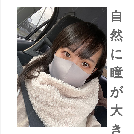
自
然
に
瞳
が
大
き