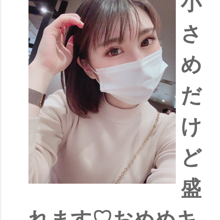
小
さ
め
だ
け
ど
盛
れます♡おめめキ