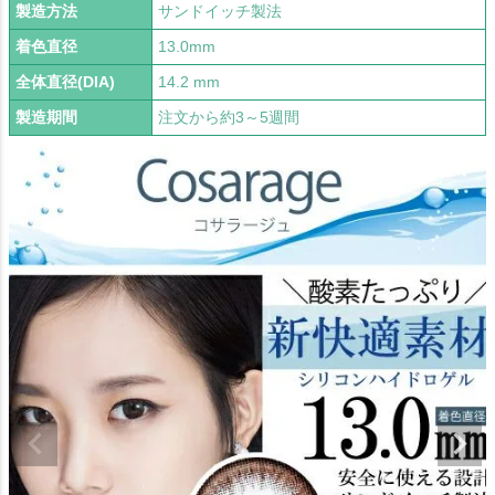
製造方法
サンドイッチ製法
着色直径
13.0mm
全体直径(DIA)
14.2 mm
製造期間
注文から約3～5週間