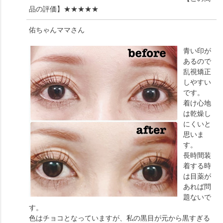
品の評価】
★★★★★
佑ちゃんママ
さん
青い印が
あるので
乱視矯正
しやすい
です。
着け心地
は乾燥し
にくいと
思いま
す。
長時間装
着する時
は目薬が
あれば問
題ないで
す。
色はチョコとなっていますが、私の黒目が元から黒すぎる