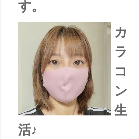
す。
カ
ラ
コ
ン
生
活♪