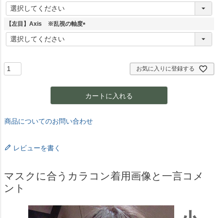
(
必
須
【左目】Axis ※乱視の軸度
)
(
必
須
)
お気に入りに登録する
カートに入れる
商品についてのお問い合わせ
レビューを書く
マスクに合うカラコン着用画像と一言コメ
ント