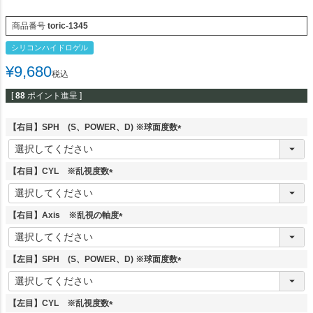
商品番号
toric-1345
シリコンハイドロゲル
¥
9,680
税込
[
88
ポイント進呈 ]
【右目】SPH (S、POWER、D) ※球面度数
(
必
須
【右目】CYL ※乱視度数
)
(
必
須
【右目】Axis ※乱視の軸度
)
(
必
須
【左目】SPH (S、POWER、D) ※球面度数
)
(
必
須
【左目】CYL ※乱視度数
)