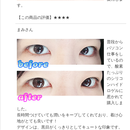
す。
【この商品の評価】
★★★★
まみ
さん
普段から
パソコン
仕事をし
ているの
で、酸素
たっぷり
のシリコ
ンハイド
ロゲルに
惹かれて
購入しま
した。
長時間つけていても潤いをキープしてくれており、着け心
地がとても良いです！
デザインは、黒目がくっきりとしてキュートな印象です。