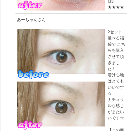
価】
★★★★
あーちゃん
さん
2セット
選べる福
袋で こち
らを購入
させて頂
きまし
た！
着け心地
はとても
いいです
☆
ナチュラ
ルな感じ
がまたい
いです☆
【この商