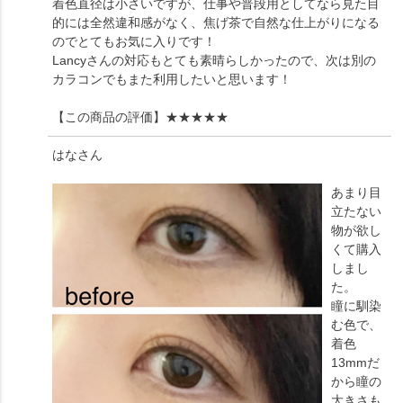
着色直径は小さいですが、仕事や普段用としてなら見た目
的には全然違和感がなく、焦げ茶で自然な仕上がりになる
のでとてもお気に入りです！
Lancyさんの対応もとても素晴らしかったので、次は別の
カラコンでもまた利用したいと思います！
【この商品の評価】
★★★★★
はな
さん
あまり目
立たない
物が欲し
くて購入
しまし
た。
瞳に馴染
む色で、
着色
13mmだ
から瞳の
大きさも