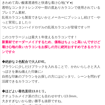
きわめて高い酸素透過性と快適な着け心地(´∀`●)
透明なコンタクトレンズや一部の度ありカラコンで使用されている
プレミアム素材。
乱視カラコンも製造できないかとメーカーにプッシュし続けて‥や
っと実現しました☆
ついにシリコンハイドロゲルの乱視カラコンが登場ですッ!!!
このコサラージュは最大１年使えるカラコンです！
新素材でオーダーメイドするため、価格はちょっと高いんですけど
着け心地の良いカラコンをお探しの方に絶対おすすめできるカラコ
ンです☆
◆絶妙な２色配合で大人EYE。
ブラウンに少しだけブラックを入れることで、かわいらしさと大人
っぽさを兼ね備えた印象に♪
自然な印象のブラウンをお探しの方にはピッタリ。シーンを問わず
活躍できるカラコンです。
◆ほどよい着色直径13.0ミリ。
ナチュラルメイク派の方にも合わせやすい13.0mm。
大きすぎないから使い勝手も抜群ですね。