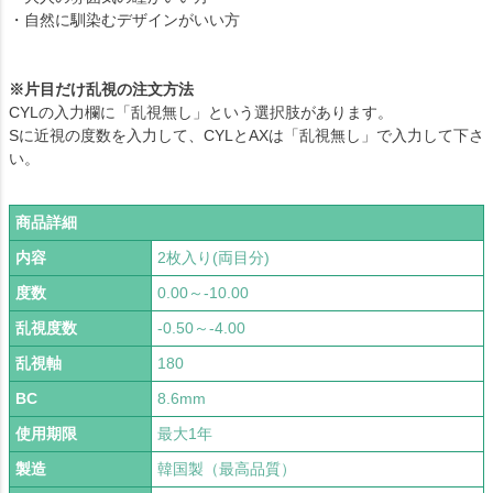
・自然に馴染むデザインがいい方
※片目だけ乱視の注文方法
CYLの入力欄に「乱視無し」という選択肢があります。
Sに近視の度数を入力して、CYLとAXは「乱視無し」で入力して下さ
い。
商品詳細
内容
2枚入り(両目分)
度数
0.00～-10.00
乱視度数
-0.50～-4.00
乱視軸
180
BC
8.6mm
使用期限
最大1年
製造
韓国製（最高品質）