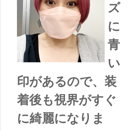
ズ
に
青
い
印があるので、装
着後も視界がすぐ
に綺麗になりま