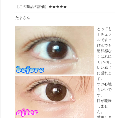
【この商品の評価】
★★★★★
たま
さん
とっても
ナチュラ
ルですっ
ぴんでも
違和感な
くばれに
くいのに
いい感じ
に盛れま
す。
つけ心地
もいいで
す。
目が乾燥
しませ
ん。
愛用しま