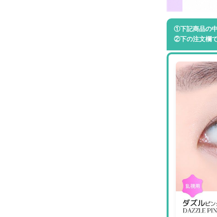
①下記商品の
②下の注文欄