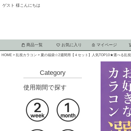
ゲスト 様こんにちは
商品一覧
お気に入り
マイページ
HOME
乱視カラコン
夏の福袋☆2週間用【４セット】人気TOP10★選べる乱
Category
使用期間で探す