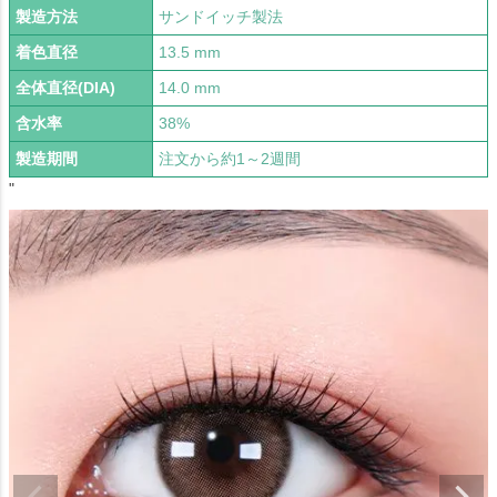
製造方法
サンドイッチ製法
着色直径
13.5 mm
全体直径(DIA)
14.0 mm
含水率
38%
製造期間
注文から約1～2週間
"