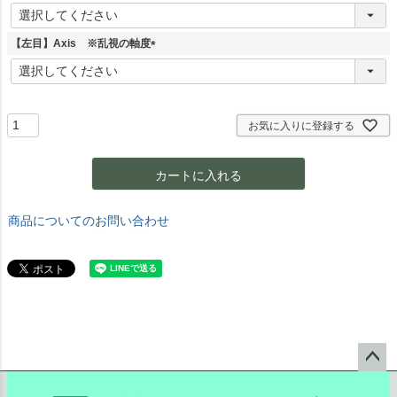
(
必
須
【左目】Axis ※乱視の軸度
)
(
必
須
)
お気に入りに登録する
カートに入れる
商品についてのお問い合わせ
ペー