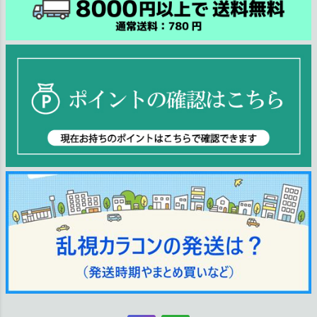
ジト
ップ
へ