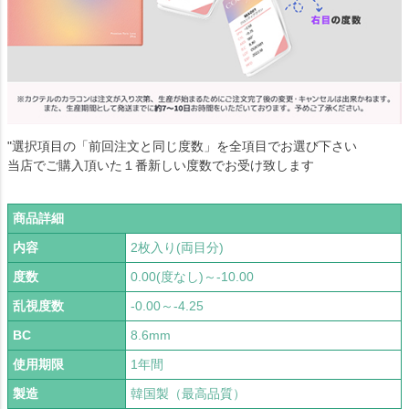
"選択項目の「前回注文と同じ度数」を全項目でお選び下さい
当店でご購入頂いた１番新しい度数でお受け致します
商品詳細
内容
2枚入り(両目分)
度数
0.00(度なし)～-10.00
乱視度数
-0.00～-4.25
BC
8.6mm
使用期限
1年間
製造
韓国製（最高品質）