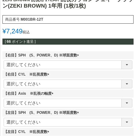
ン(ZEKI BROWN) 1年用 (1枚/1枚)
商品番号
M001BR-12T
¥
7,249
税込
[
66
ポイント進呈 ]
【右目】SPH (S、POWER、D) ※球面度数
(
必
須
【右目】CYL ※乱視度数
)
(
必
須
【右目】Axis ※乱視の軸度
)
(
必
須
【左目】SPH (S、POWER、D) ※球面度数
)
(
必
須
【左目】CYL ※乱視度数
)