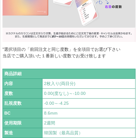
"選択項目の「前回注文と同じ度数」を全項目でお選び下さい
当店でご購入頂いた１番新しい度数でお受け致します
商品詳細
内容
2枚入り(両目分)
度数
0.00(度なし)～-10.00
乱視度数
-0.00～-4.25
BC
8.6mm
使用期限
2週間
製造
韓国製（最高品質）