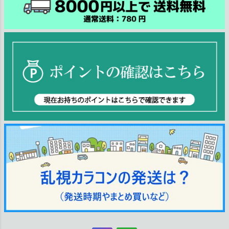
ジト
ップ
へ