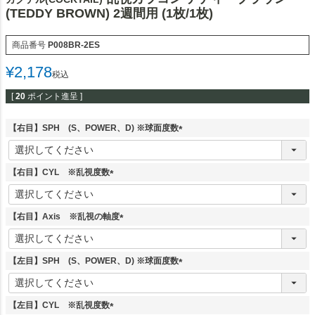
(TEDDY BROWN) 2週間用 (1枚/1枚)
商品番号
P008BR-2ES
¥
2,178
税込
[
20
ポイント進呈 ]
【右目】SPH (S、POWER、D) ※球面度数
(
必
須
【右目】CYL ※乱視度数
)
(
必
須
【右目】Axis ※乱視の軸度
)
(
必
須
【左目】SPH (S、POWER、D) ※球面度数
)
(
必
須
【左目】CYL ※乱視度数
)