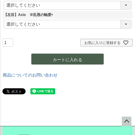
(
必
須
【左目】Axis ※乱視の軸度
)
(
必
須
)
お気に入りに登録する
カートに入れる
商品についてのお問い合わせ
ペー