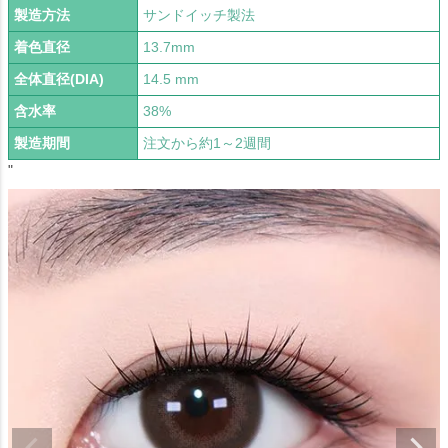
製造方法
サンドイッチ製法
着色直径
13.7mm
全体直径(DIA)
14.5 mm
含水率
38%
製造期間
注文から約1～2週間
"