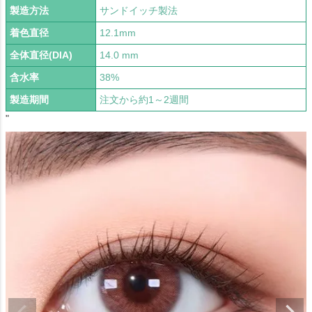
製造方法
サンドイッチ製法
着色直径
12.1mm
全体直径(DIA)
14.0 mm
含水率
38%
製造期間
注文から約1～2週間
"