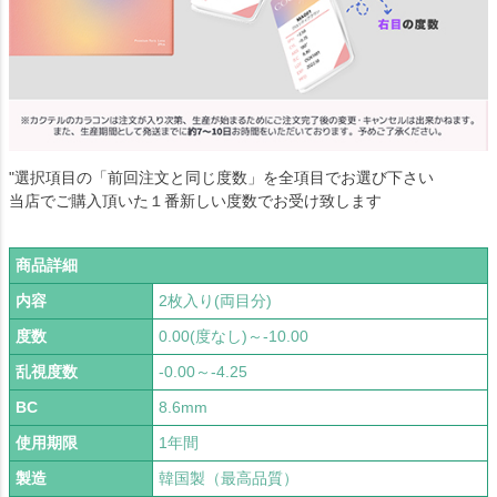
"選択項目の「前回注文と同じ度数」を全項目でお選び下さい
当店でご購入頂いた１番新しい度数でお受け致します
商品詳細
内容
2枚入り(両目分)
度数
0.00(度なし)～-10.00
乱視度数
-0.00～-4.25
BC
8.6mm
使用期限
1年間
製造
韓国製（最高品質）