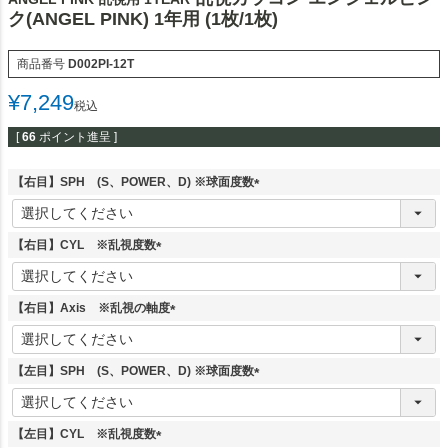
ク(ANGEL PINK) 1年用 (1枚/1枚)
商品番号
D002PI-12T
¥
7,249
税込
[
66
ポイント進呈 ]
【右目】SPH (S、POWER、D) ※球面度数
(
必
須
【右目】CYL ※乱視度数
)
(
必
須
【右目】Axis ※乱視の軸度
)
(
必
須
【左目】SPH (S、POWER、D) ※球面度数
)
(
必
須
【左目】CYL ※乱視度数
)