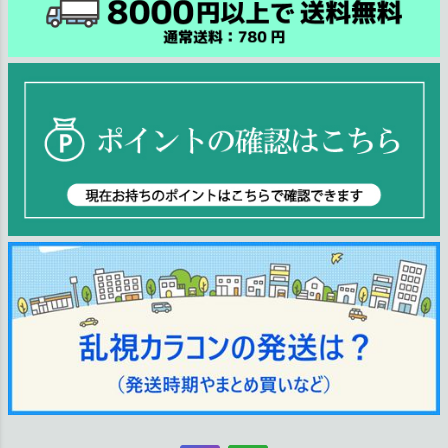
ジト
ップ
へ