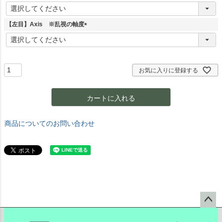
(
必
須
【左目】Axis ※乱視の軸度
)
(
必
須
)
お気に入りに登録する
カートに入れる
商品についてのお問い合わせ
ペー