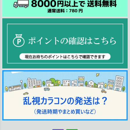
ジト
ップ
へ