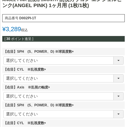
ンク(ANGEL PINK) 1ヶ月用 (1枚/1枚)
商品番号
D002PI-1T
¥
3,289
税込
[
30
ポイント進呈 ]
【右目】SPH (S、POWER、D) ※球面度数
(
必
須
【右目】CYL ※乱視度数
)
(
必
須
【右目】Axis ※乱視の軸度
)
(
必
須
【左目】SPH (S、POWER、D) ※球面度数
)
(
必
須
【左目】CYL ※乱視度数
)