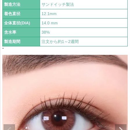
製造方法
サンドイッチ製法
着色直径
12.1mm
全体直径(DIA)
14.0 mm
含水率
38%
製造期間
注文から約1～2週間
"