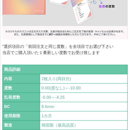
"選択項目の「前回注文と同じ度数」を全項目でお選び下さい
当店でご購入頂いた１番新しい度数でお受け致します
商品詳細
内容
2枚入り(両目分)
度数
0.00(度なし)～-10.00
乱視度数
-0.00～-4.25
BC
8.6mm
使用期限
1カ月
製造
韓国製（最高品質）