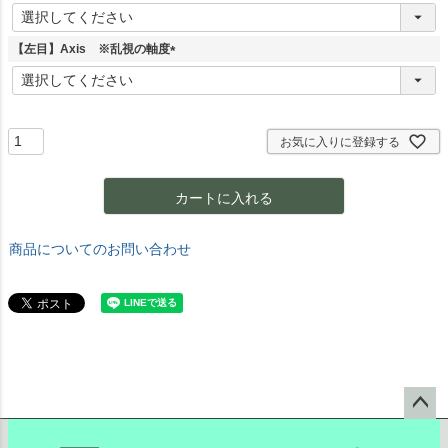
(
必
須
【左目】Axis ※乱視の軸度
)
(
必
須
)
お気に入りに登録する
カートに入れる
商品についてのお問い合わせ
ペー