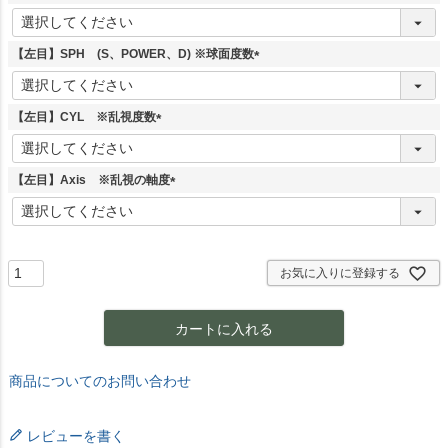
)
(
必
須
【左目】SPH (S、POWER、D) ※球面度数
)
(
必
須
【左目】CYL ※乱視度数
)
(
必
須
【左目】Axis ※乱視の軸度
)
(
必
須
)
お気に入りに登録する
カートに入れる
商品についてのお問い合わせ
レビューを書く