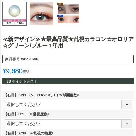
≪新デザイン≫★最高品質★乱視カラコン☆オロリア
☆グリーン/ブルー 1年用
商品番号
toric-1696
¥
9,680
税込
[
88
ポイント進呈 ]
【右目】SPH (S、POWER、D) ※球面度数
(
必
須
【右目】CYL ※乱視度数
)
(
必
須
【右目】Axis ※乱視の軸度