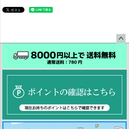
ペー
ジト
ップ
へ