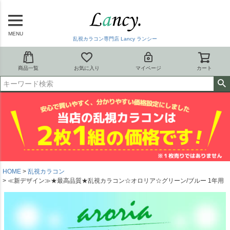
MENU
乱視カラコン専門店 Lancy ランシー
商品一覧
お気に入り
マイページ
カート
HOME
乱視カラコン
≪新デザイン≫★最高品質★乱視カラコン☆オロリア☆グリーン/ブルー 1年用