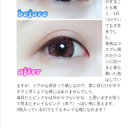
ロするこ
とも無
く、1日
つけてい
ても大丈
夫でし
た。
発色はコ
スプレ用
のカラコ
ンに比べ
ると落ち
着いた色
はしてい
ますが、リアルな赤目って感じなので、変に目だけがギラ
ギラと浮くような感じはありませんでした。
遠目だとピンクかは分かりづらいかな、と思いますが近く
で見るとキレイなピンク（赤？）っぽい色に見えます。
3色入っているのでとてもキレイな瞳になれます！