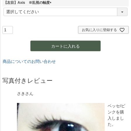
須
【左目】Axis ※乱視の軸度
)
(
必
須
)
お気に入りに登録する
カートに入れる
商品についてのお問い合わせ
写真付きレビュー
さき
さん
ベッセ/ピ
ンクを購
入しまし
た。