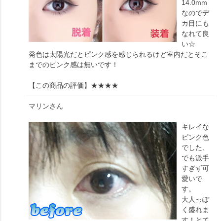
14.0mm
なのでデ
カ目にも
なれて良
い☆
発色は太陽光だとピンク感を感じられるけど室内だとそこ
までのピンク感は無いです！
【この商品の評価】
★★★★
マリン
さん
キレイな
ピンク色
でした、
でも派手
すぎず可
愛いで
す。
大人っぽ
く盛れま
す！とて