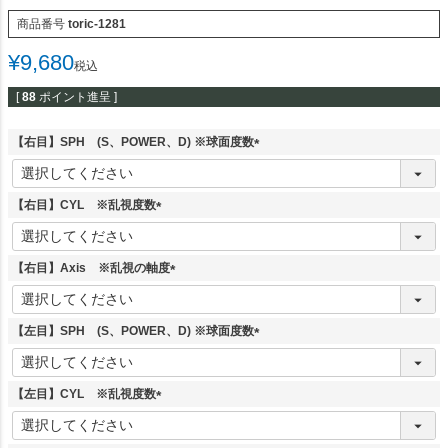
商品番号
toric-1281
¥
9,680
税込
[
88
ポイント進呈 ]
【右目】SPH (S、POWER、D) ※球面度数
(
必
須
【右目】CYL ※乱視度数
)
(
必
須
【右目】Axis ※乱視の軸度
)
(
必
須
【左目】SPH (S、POWER、D) ※球面度数
)
(
必
須
【左目】CYL ※乱視度数
)
(
必