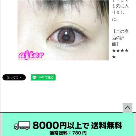
も気に入
りまし
た。
【この商
品の評
価】
★★★★
★
ペー
ジト
ップ
へ