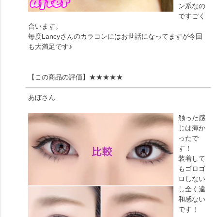
ン系なの
ですごく
合います。
毎度Lancyさんのカラコンにはお世話になってますが今回
も大満足です♪
【この商品の評価】
★★★★★
あぼ
さん
触った感
じは薄か
ったで
す！
装着して
もゴロゴ
ロしない
し全く違
和感ない
です！