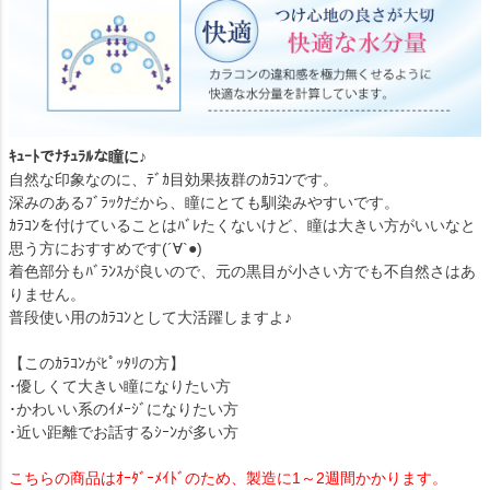
ｷｭｰﾄでﾅﾁｭﾗﾙな瞳に♪
自然な印象なのに、ﾃﾞｶ目効果抜群のｶﾗｺﾝです。
深みのあるﾌﾞﾗｯｸだから、瞳にとても馴染みやすいです。
ｶﾗｺﾝを付けていることはﾊﾞﾚたくないけど、瞳は大きい方がいいなと
思う方におすすめです(´∀`●)
着色部分もﾊﾞﾗﾝｽが良いので、元の黒目が小さい方でも不自然さはあ
りません。
普段使い用のｶﾗｺﾝとして大活躍しますよ♪
【このｶﾗｺﾝがﾋﾟｯﾀﾘの方】
･優しくて大きい瞳になりたい方
･かわいい系のｲﾒｰｼﾞになりたい方
･近い距離でお話するｼｰﾝが多い方
こちらの商品はｵｰﾀﾞｰﾒｲﾄﾞのため、製造に1～2週間かかります。