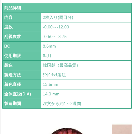
商品詳細
内容
2枚入り(両目分)
度数
-0.00～-12.00
乱視度数
-0.50～-3.75
BC
8.6mm
使用期限
6ｶ月
製造
韓国製（最高品質）
製造方法
ｻﾝﾄﾞｲｯﾁ製法
着色直径
13.5mm
全体直径(DIA)
14.0 mm
製造期間
注文から約1～2週間