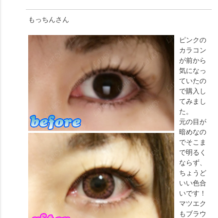
もっちん
さん
ピンクの
カラコン
が前から
気になっ
ていたの
で購入し
てみまし
た。
元の目が
暗めなの
でそこま
で明るく
ならず、
ちょうど
いい色合
いです！
マツエク
もブラウ