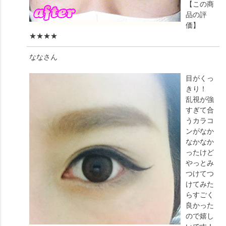
【この商
品の評
価】
★★★★
なな
さん
目がくっ
きり！
乱視が強
すぎて合
うカラコ
ンがなか
なかなか
ったけど
やっとみ
つけてつ
けてみた
らすごく
良かった
ので嬉し