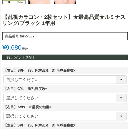
【乱視カラコン・2枚セット】★最高品質★ルミナス
リング/ブラック 1年用
商品番号
toric-537
¥
9,680
税込
[
88
ポイント進呈 ]
【右目】SPH (S、POWER、D) ※球面度数
(
必
須
【右目】CYL ※乱視度数
)
(
必
須
【右目】Axis ※乱視の軸度
)
(
必
須
【左目】SPH (S、POWER、D) ※球面度数
)