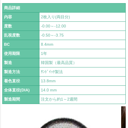
商品詳細
内容
2枚入り(両目分)
度数
-0.00～-12.00
乱視度数
-0.50～-3.75
BC
8.4mm
使用期限
1年
製造
韓国製（最高品質）
製造方法
ｻﾝﾄﾞｲｯﾁ製法
着色直径
13.8mm
全体直径(DIA)
14.0 mm
製造期間
注文から約1～2週間