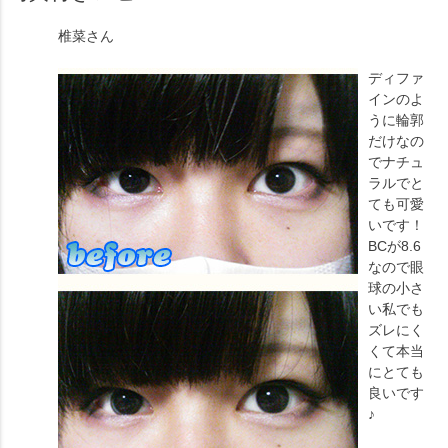
椎菜
さん
ディファ
インのよ
うに輪郭
だけなの
でナチュ
ラルでと
ても可愛
いです！
BCが8.6
なので眼
球の小さ
い私でも
ズレにく
くて本当
にとても
良いです
♪