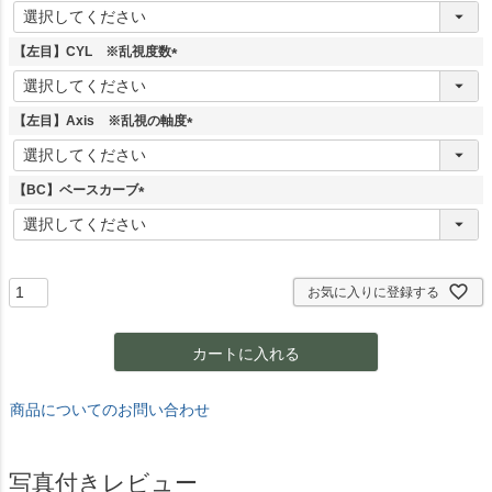
(
必
須
【左目】CYL ※乱視度数
)
(
必
須
【左目】Axis ※乱視の軸度
)
(
必
須
【BC】ベースカーブ
)
(
必
須
)
お気に入りに登録する
カートに入れる
商品についてのお問い合わせ
写真付きレビュー