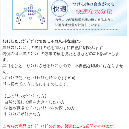
ｸｯｷﾘしたﾘﾝｸﾞﾃﾞｻﾞｲﾝでおしゃれｷｭｰﾄな瞳に♪
黒ﾌﾁのｶﾗｺﾝは元の黒目の色を問わずに自然に馴染みます。
内側の薄い黒のｸﾞﾗﾃﾞの効果で横を見たときなどのｽﾞﾚをｶﾊﾞｰしま
す。
黒目をひと回りｸｯｷﾘさせるﾀｲﾌﾟなので、不自然な印象にはなりませ
ん。
ﾚｷﾞｭﾗｰで使いたいﾅﾁｭﾗﾙなｶﾗｺﾝです(´∀`●)
ｶﾗｺﾝ初めての方にもおすすめします。
【このｶﾗｺﾝがﾋﾟｯﾀﾘな方】
･自然な感じで瞳を大きくしたい方
･学校や職場でﾊﾞﾚないｶﾗｺﾝをお探しの方
･ｻｰｸﾙﾀｲﾌﾟが好きな方
こちらの商品はｵｰﾀﾞｰﾒｲﾄﾞのため、製造に1～2週間かかります。