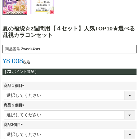
夏の福袋☆2週間用【４セット】人気TOP10★選べる
乱視カラコンセット
商品番号
2week4set
¥
8,008
税込
[
73
ポイント進呈 ]
商品１個目
(
必
須
商品２個目
)
(
必
須
商品3個目
)
(
必