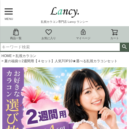
MENU
乱視カラコン専門店 Lancy ランシー
商品一覧
お気に入り
マイページ
カート
HOME
乱視カラコン
夏の福袋☆2週間用【４セット】人気TOP10★選べる乱視カラコンセット