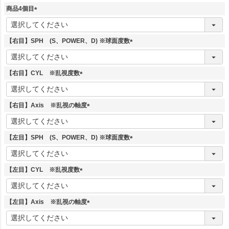
須
商品4個目
)
(
必
須
【右目】SPH (S、POWER、D) ※球面度数
)
(
必
須
【右目】CYL ※乱視度数
)
(
必
須
【右目】Axis ※乱視の軸度
)
(
必
須
【左目】SPH (S、POWER、D) ※球面度数
)
(
必
須
【左目】CYL ※乱視度数
)
(
必
須
【左目】Axis ※乱視の軸度
)
(
必