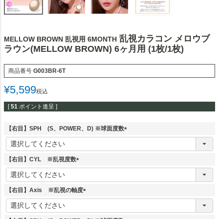
乱視カラコン メロウブ
MELLOW BROWN 乱視用 6MONTH
ラウン(MELLOW BROWN) 6ヶ月用 (1枚/1枚)
商品番号
G003BR-6T
¥
5,599
税込
[
51
ポイント進呈 ]
【右目】SPH (S、POWER、D) ※球面度数
(
必
須
【右目】CYL ※乱視度数
)
(
必
須
【右目】Axis ※乱視の軸度
)
(
必
須