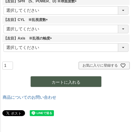
【左目】SPH (S、POWER、D) ※球面度数
)
(
必
須
【左目】CYL ※乱視度数
)
(
必
須
【左目】Axis ※乱視の軸度
)
(
必
須
)
お気に入りに登録する
カートに入れる
商品についてのお問い合わせ