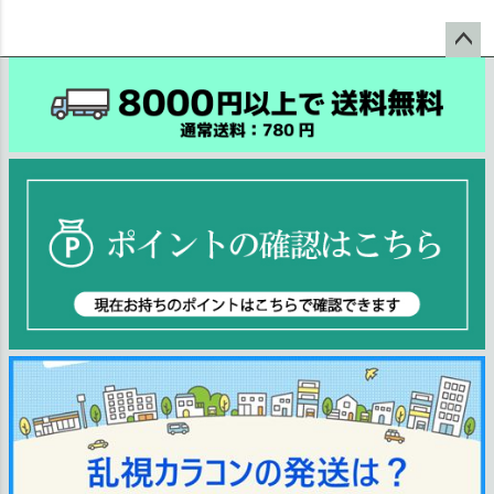
ペー
ジト
ップ
へ