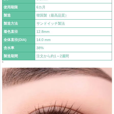
使用期限
6カ月
製造
韓国製（最高品質）
製造方法
サンドイッチ製法
着色直径
12.8mm
全体直径(DIA)
14.0 mm
含水率
38%
製造期間
注文から約1～2週間
"