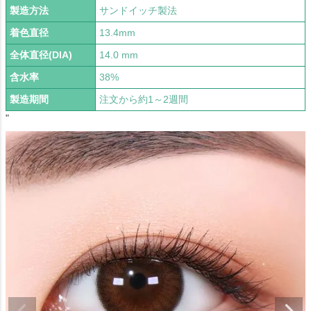
製造方法
サンドイッチ製法
着色直径
13.4mm
全体直径(DIA)
14.0 mm
含水率
38%
製造期間
注文から約1～2週間
"