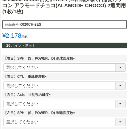
コン アラモードチョコ(ALAMODE CHOCO) 2週間用
(1枚/1枚)
商品番号
K020CH-2ES
¥
2,178
税込
[
20
ポイント進呈 ]
【右目】SPH (S、POWER、D) ※球面度数
(
必
須
【右目】CYL ※乱視度数
)
(
必
須
【右目】Axis ※乱視の軸度
)
(
必
須
【左目】SPH (S、POWER、D) ※球面度数
)
(
必