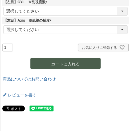
須
【左目】CYL ※乱視度数
)
(
必
須
【左目】Axis ※乱視の軸度
)
(
必
須
)
お気に入りに登録する
カートに入れる
商品についてのお問い合わせ
レビューを書く