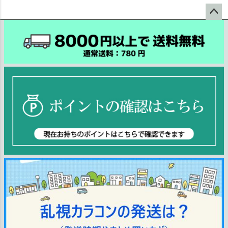
ペー
ジト
ップ
へ