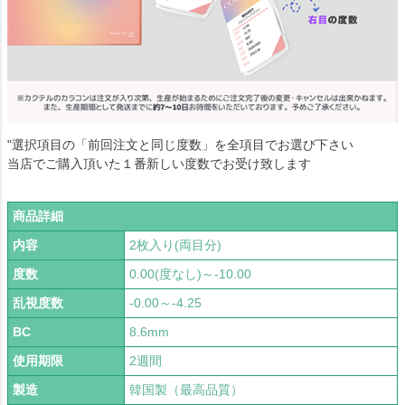
"選択項目の「前回注文と同じ度数」を全項目でお選び下さい
当店でご購入頂いた１番新しい度数でお受け致します
商品詳細
内容
2枚入り(両目分)
度数
0.00(度なし)～-10.00
乱視度数
-0.00～-4.25
BC
8.6mm
使用期限
2週間
製造
韓国製（最高品質）