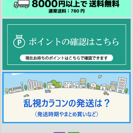
ジト
ップ
へ