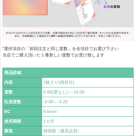
"選択項目の「前回注文と同じ度数」を全項目でお選び下さい
当店でご購入頂いた１番新しい度数でお受け致します
商品詳細
内容
2枚入り(両目分)
度数
0.00(度なし)～-10.00
乱視度数
-0.00～-4.25
BC
8.6mm
使用期限
1カ月
製造
韓国製（最高品質）