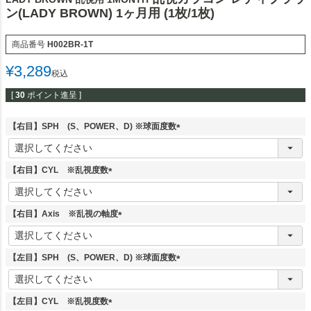
ン(LADY BROWN) 1ヶ月用 (1枚/1枚)
商品番号
H002BR-1T
¥
3,289
税込
[
30
ポイント進呈 ]
【右目】SPH (S、POWER、D) ※球面度数
(
必
須
【右目】CYL ※乱視度数
)
(
必
須
【右目】Axis ※乱視の軸度
)
(
必
須
【左目】SPH (S、POWER、D) ※球面度数
)
(
必
須
【左目】CYL ※乱視度数
)