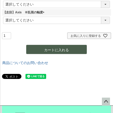
(
必
須
【左目】Axis ※乱視の軸度
)
(
必
須
)
お気に入りに登録する
カートに入れる
商品についてのお問い合わせ
ペー