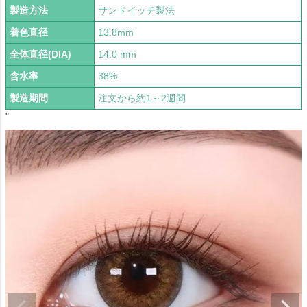
製造方法
サンドイッチ製法
着色直径
13.8mm
全体直径(DIA)
14.0 mm
含水率
38%
製造期間
注文から約1～2週間
"