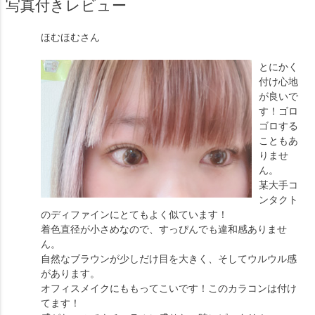
写真付きレビュー
ほむほむ
さん
とにかく
付け心地
が良いで
す！ゴロ
ゴロする
こともあ
りませ
ん。
某大手コ
ンタクト
のディファインにとてもよく似ています！
着色直径が小さめなので、すっぴんでも違和感ありませ
ん。
自然なブラウンが少しだけ目を大きく、そしてウルウル感
があります。
オフィスメイクにももってこいです！このカラコンは付け
てます！