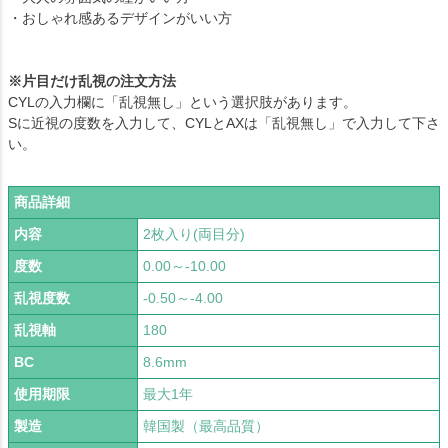
・おしゃれ感あるデザインがいい方
※片目だけ乱視の注文方法
CYLの入力欄に「乱視無し」という選択肢があります。
Sに近視の度数を入力して、CYLとAXは「乱視無し」で入力して下さ
い。
商品詳細
内容
2枚入り(両目分)
度数
0.00～-10.00
乱視度数
-0.50～-4.00
乱視軸
180
BC
8.6mm
使用期限
最大1年
製造
韓国製（最高品質）