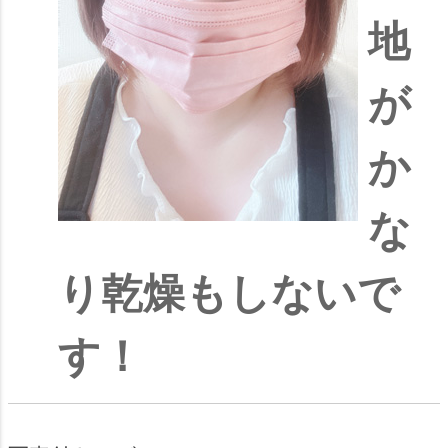
地
が
か
な
り乾燥もしないで
す！