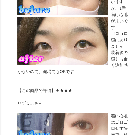
います
が、1番
着け心地
がよいで
す
ゴロゴロ
感はあり
ません
装着後の
感じも全
く違和感
がないので、職場でもOKです
【この商品の評価】
★★★★
りずまこ
さん
着け心地
はゴロゴ
ロせず快
適で、私