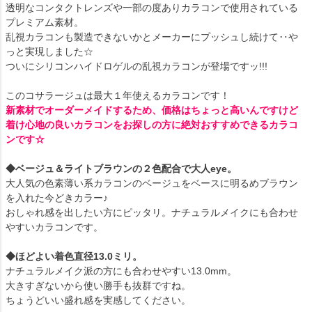
透明なコンタクトレンズや一部の度ありカラコンで使用されている
プレミアム素材。
乱視カラコンも製造できないかとメーカーにプッシュし続けて‥や
っと実現しました☆
ついにシリコンハイドロゲルの乱視カラコンが登場ですッ!!!
このコサラージュは最大１年使えるカラコンです！
新素材でオーダーメイドするため、価格はちょっと高いんですけど
着け心地の良いカラコンをお探しの方に絶対おすすめできるカラコ
ンです☆
◆ベージュ＆ライトブラウンの２色配合で大人eye。
大人気の色素薄い系カラコンのベージュをベースに明るめブラウン
を入れた今どきカラー♪
おしゃれ感を出したい方にピッタリ。ナチュラルメイクにも合わせ
やすいカラコンです。
◆ほどよい着色直径13.0ミリ。
ナチュラルメイク派の方にも合わせやすい13.0mm。
大きすぎないから使い勝手も抜群ですね。
ちょうどいい盛れ感を実感してください。