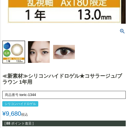
≪新素材≫シリコンハイドロゲル★コサラージュ/ブ
ラウン 1年用
商品番号
toric-1344
シリコンハイドロゲル
¥
9,680
税込
[
88
ポイント進呈 ]