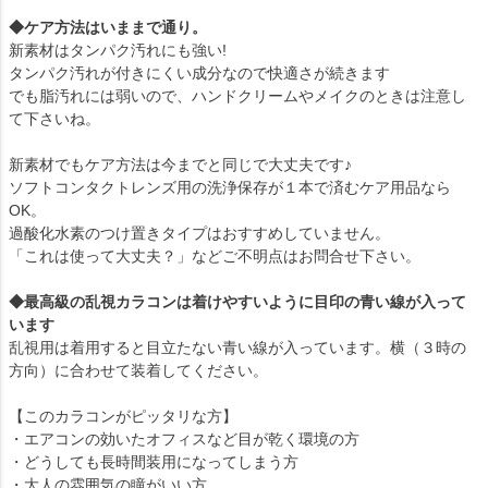
◆ケア方法はいままで通り。
新素材はタンパク汚れにも強い!
タンパク汚れが付きにくい成分なので快適さが続きます
でも脂汚れには弱いので、ハンドクリームやメイクのときは注意し
て下さいね。
新素材でもケア方法は今までと同じで大丈夫です♪
ソフトコンタクトレンズ用の洗浄保存が１本で済むケア用品なら
OK。
過酸化水素のつけ置きタイプはおすすめしていません。
「これは使って大丈夫？」などご不明点はお問合せ下さい。
◆最高級の乱視カラコンは着けやすいように目印の青い線が入って
います
乱視用は着用すると目立たない青い線が入っています。横（３時の
方向）に合わせて装着してください。
【このカラコンがピッタリな方】
・エアコンの効いたオフィスなど目が乾く環境の方
・どうしても長時間装用になってしまう方
・大人の雰囲気の瞳がいい方