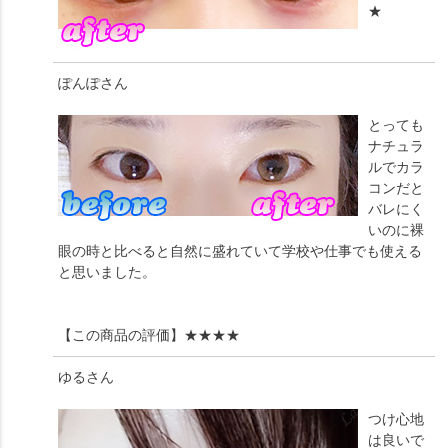
★
ぽんぽ
さん
とっても
ナチュラ
ルでカラ
コンだと
バレにく
いのに裸
眼の時と比べると自然に盛れていて学校や仕事でも使える
と思いました。
【この商品の評価】
★★★★
ゆる
さん
つけ心地
は良いで