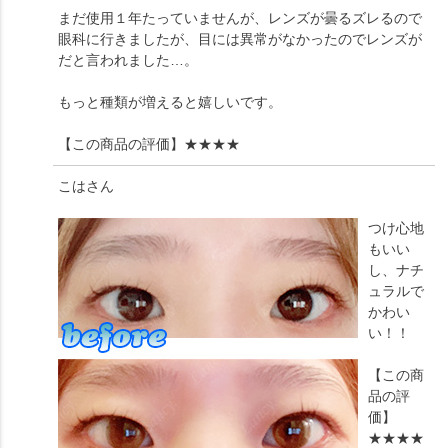
まだ使用１年たっていませんが、レンズが曇るズレるので
眼科に行きましたが、目には異常がなかったのでレンズが
だと言われました…。
もっと種類が増えると嬉しいです。
【この商品の評価】
★★★★
こは
さん
つけ心地
もいい
し、ナチ
ュラルで
かわい
い！！
【この商
品の評
価】
★★★★