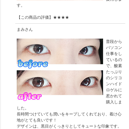
す。
【この商品の評価】
★★★★
まみ
さん
普段から
パソコン
仕事をし
ているの
で、酸素
たっぷり
のシリコ
ンハイド
ロゲルに
惹かれて
購入しま
した。
長時間つけていても潤いをキープしてくれており、着け心
地がとても良いです！
デザインは、黒目がくっきりとしてキュートな印象です。