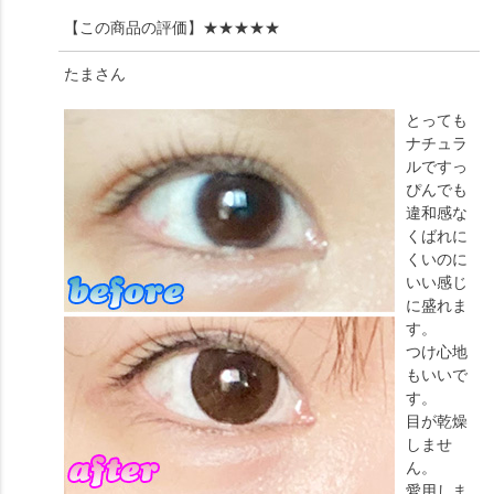
【この商品の評価】
★★★★★
たま
さん
とっても
ナチュラ
ルですっ
ぴんでも
違和感な
くばれに
くいのに
いい感じ
に盛れま
す。
つけ心地
もいいで
す。
目が乾燥
しませ
ん。
愛用しま