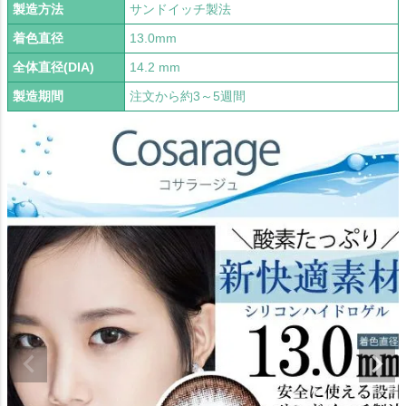
製造方法
サンドイッチ製法
着色直径
13.0mm
全体直径(DIA)
14.2 mm
製造期間
注文から約3～5週間