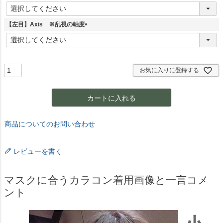
(
必
須
【左目】Axis ※乱視の軸度
)
(
必
須
)
お気に入りに登録する
カートに入れる
商品についてのお問い合わせ
レビューを書く
マスクに合うカラコン着用画像と一言コメ
ント