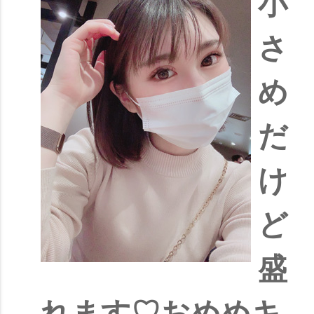
小
さ
め
だ
け
ど
盛
れます♡おめめキ