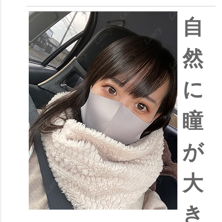
自
然
に
瞳
が
大
き