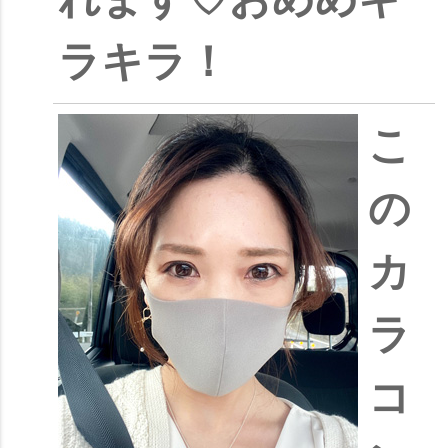
ラキラ！
こ
の
カ
ラ
コ