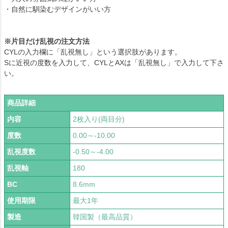
・自然に馴染むデザインがいい方
※片目だけ乱視の注文方法
CYLの入力欄に「乱視無し」という選択肢があります。
Sに近視の度数を入力して、CYLとAXは「乱視無し」で入力して下さ
い。
商品詳細
内容
2枚入り(両目分)
度数
0.00～-10.00
乱視度数
-0.50～-4.00
乱視軸
180
BC
8.6mm
使用期限
最大1年
製造
韓国製（最高品質）