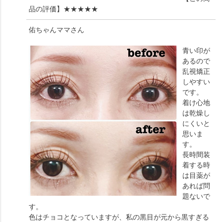
品の評価】
★★★★★
佑ちゃんママ
さん
青い印が
あるので
乱視矯正
しやすい
です。
着け心地
は乾燥し
にくいと
思いま
す。
長時間装
着する時
は目薬が
あれば問
題ないで
す。
色はチョコとなっていますが、私の黒目が元から黒すぎる