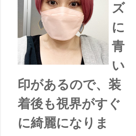
ズ
に
青
い
印があるので、装
着後も視界がすぐ
に綺麗になりま