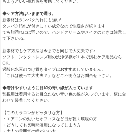
ちょうどいい盛れ感を実感してください。
◆ケア方法はいままで通り。
新素材はタンパク汚れにも強い!
タンパク汚れが付きにくい成分なので快適さが続きます
でも脂汚れには弱いので、ハンドクリームやメイクのときは注意し
て下さいね。
新素材でもケア方法は今までと同じで大丈夫です♪
ソフトコンタクトレンズ用の洗浄保存が１本で済むケア用品なら
OK。
過酸化水素のつけ置きタイプはおすすめしていません。
「これは使って大丈夫？」などご不明点はお問合せ下さい。
◆着けやすいように目印の青い線が入っています
乱視用は着用すると目立たない青い色の線が入っています。横に合
わせて装着してください。
【このカラコンがピッタリな方】
・エアコンの効いたオフィスなど目が乾く環境の方
・どうしても長時間装用になってしまう方
・大人の雰囲気の瞳がいい方