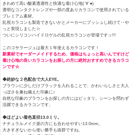
きわめて高い酸素透過性と快適な着け心地(´∀`●)
透明なコンタクトレンズや一部の度ありカラコンで使用されている
プレミアム素材。
乱視カラコンも製造できないかとメーカーにプッシュし続けて‥や
っと実現しました☆
ついにシリコンハイドロゲルの乱視カラコンが登場ですッ!!!
このコサラージュは最大１年使えるカラコンです！
新素材でオーダーメイドするため、価格はちょっと高いんですけど
着け心地の良いカラコンをお探しの方に絶対おすすめできるカラコ
ンです☆
◆絶妙な２色配合で大人EYE。
ブラウンに少しだけブラックを入れることで、かわいらしさと大人
っぽさを兼ね備えた印象に♪
自然な印象のブラウンをお探しの方にはピッタリ。シーンを問わず
活躍できるカラコンです。
◆ほどよい着色直径13.0ミリ。
ナチュラルメイク派の方にも合わせやすい13.0mm。
大きすぎないから使い勝手も抜群ですね。