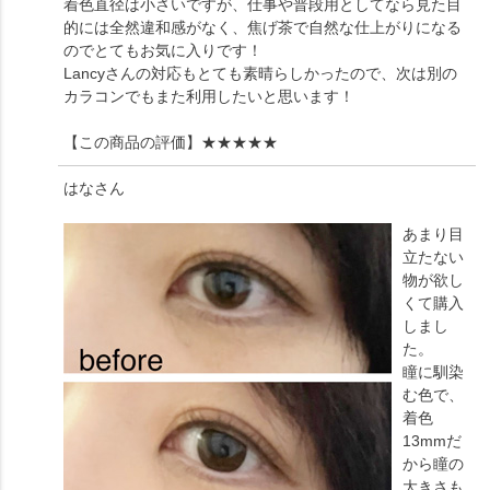
着色直径は小さいですが、仕事や普段用としてなら見た目
的には全然違和感がなく、焦げ茶で自然な仕上がりになる
のでとてもお気に入りです！
Lancyさんの対応もとても素晴らしかったので、次は別の
カラコンでもまた利用したいと思います！
【この商品の評価】
★★★★★
はな
さん
あまり目
立たない
物が欲し
くて購入
しまし
た。
瞳に馴染
む色で、
着色
13mmだ
から瞳の
大きさも