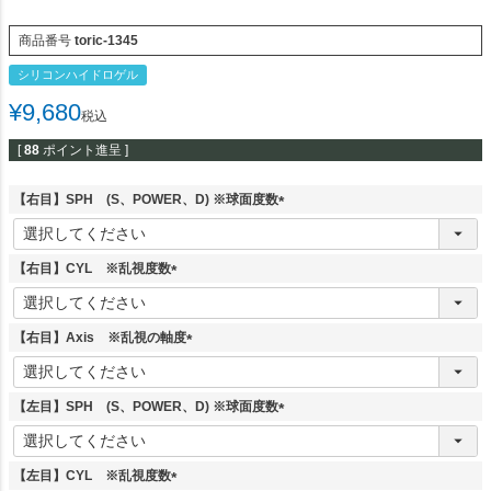
商品番号
toric-1345
シリコンハイドロゲル
¥
9,680
税込
[
88
ポイント進呈 ]
【右目】SPH (S、POWER、D) ※球面度数
(
必
須
【右目】CYL ※乱視度数
)
(
必
須
【右目】Axis ※乱視の軸度
)
(
必
須
【左目】SPH (S、POWER、D) ※球面度数
)
(
必
須
【左目】CYL ※乱視度数
)