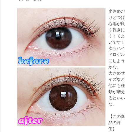
小さめだ
けどつけ
心地が良
く乾きに
くくてよ
いです！
次もハイ
ドロゲル
にしよう
かな。
大きめサ
イズなど
他にも種
類が増え
るといい
な。
【この商
品の評
価】