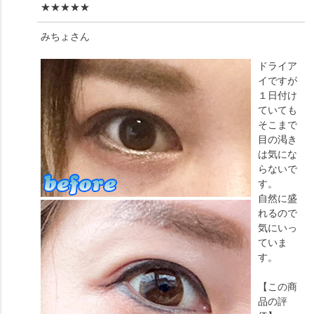
★★★★★
みちょ
さん
ドライア
イですが
１日付け
ていても
そこまで
目の渇き
は気にな
らないで
す。
自然に盛
れるので
気にいっ
ていま
す。
【この商
品の評