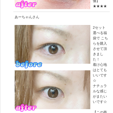
価】
★★★★
あーちゃん
さん
2セット
選べる福
袋で こち
らを購入
させて頂
きまし
た！
着け心地
はとても
いいです
☆
ナチュラ
ルな感じ
がまたい
いです☆
【この商