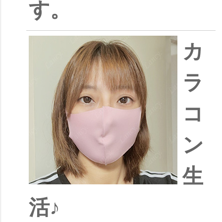
す。
カ
ラ
コ
ン
生
活♪