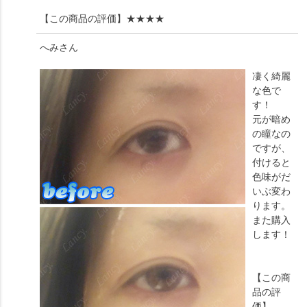
【この商品の評価】
★★★★
へみ
さん
凄く綺麗
な色で
す！
元が暗め
の瞳なの
ですが、
付けると
色味がだ
いぶ変わ
ります。
また購入
します！
【この商
品の評
価】