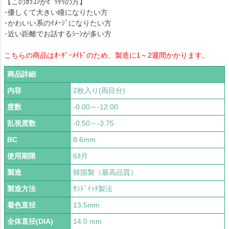
【このｶﾗｺﾝがﾋﾟｯﾀﾘの方】
･優しくて大きい瞳になりたい方
･かわいい系のｲﾒｰｼﾞになりたい方
･近い距離でお話するｼｰﾝが多い方
こちらの商品はｵｰﾀﾞｰﾒｲﾄﾞのため、製造に1～2週間かかります。
商品詳細
内容
2枚入り(両目分)
度数
-0.00～-12.00
乱視度数
-0.50～-3.75
BC
8.6mm
使用期限
6ｶ月
製造
韓国製（最高品質）
製造方法
ｻﾝﾄﾞｲｯﾁ製法
着色直径
13.5mm
全体直径(DIA)
14.0 mm