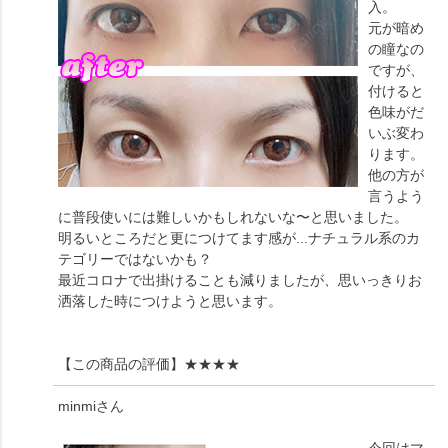
入。
元が暗め
の瞳なの
ですが、
付けると
色味がだ
いぶ変わ
ります。
他の方が
言うよう
に普段使いには難しいかもしれないな〜と思いました。
明るいところだと更につけてます感が...ナチュラル系のカ
テゴリーではないかも？
最近コロナで出掛けることも減りましたが、思いっきりお
洒落した時につけようと思います。
【この商品の評価】
★★★★
minmi
さん
今回はマ