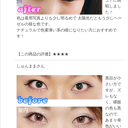
戦しまし
た！
色は着用写真よりも少し明るめで 太陽光だともう少しヘー
ゼルの様な色です。
ナチュラルで色素薄い系の瞳になりたい方におすすめで
す！
【この商品の評価】
★★★★
しゅんまま
さん
黒目が小
さい方で
すが、ズ
レもな
く、裸眼
の色も黒
なので、
あまり発
色がいい