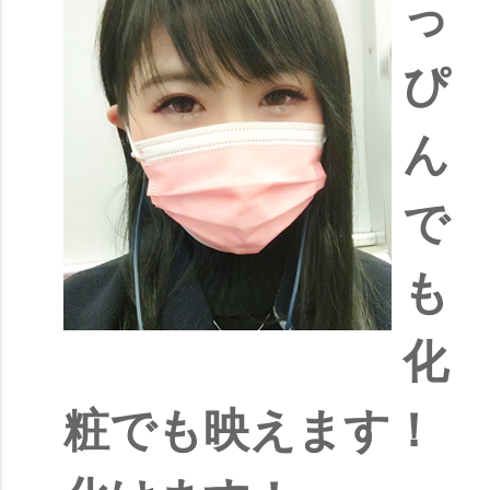
っ
ぴ
ん
で
も
化
粧でも映えます！