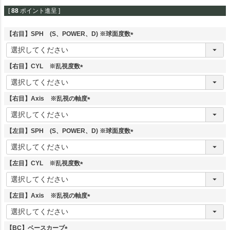
[
88
ポイント進呈 ]
【右目】SPH (S、POWER、D) ※球面度数
(
必
須
【右目】CYL ※乱視度数
)
(
必
須
【右目】Axis ※乱視の軸度
)
(
必
須
【左目】SPH (S、POWER、D) ※球面度数
)
(
必
須
【左目】CYL ※乱視度数
)
(
必
須
【左目】Axis ※乱視の軸度
)
(
必
須
【BC】ベースカーブ