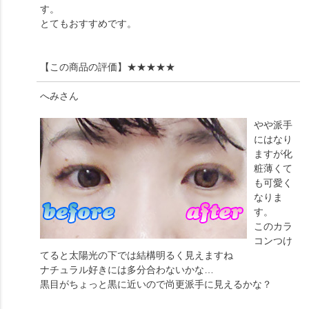
す。
とてもおすすめです。
【この商品の評価】
★★★★★
へみ
さん
やや派手
にはなり
ますが化
粧薄くて
も可愛く
なりま
す。
このカラ
コンつけ
てると太陽光の下では結構明るく見えますね
ナチュラル好きには多分合わないかな…
黒目がちょっと黒に近いので尚更派手に見えるかな？