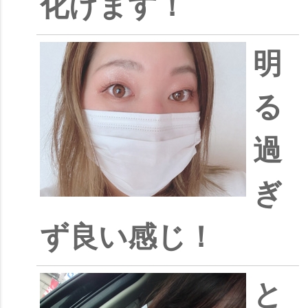
化けます！
明
る
過
ぎ
ず良い感じ！
と