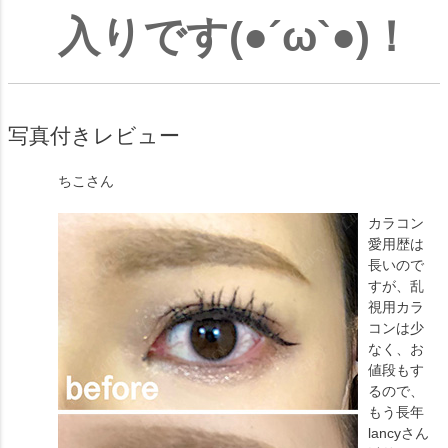
入りです(●´ω`●)！
写真付きレビュー
ちこ
さん
カラコン
愛用歴は
長いので
すが、乱
視用カラ
コンは少
なく、お
値段もす
るので、
もう長年
lancyさん