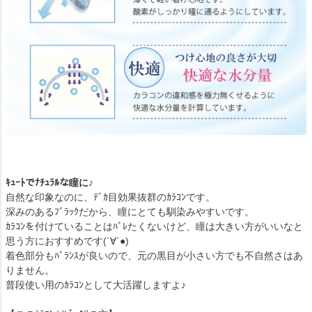
ｷｭｰﾄでﾅﾁｭﾗﾙな瞳に♪
自然な印象なのに、ﾃﾞｶ目効果抜群のｶﾗｺﾝです。
深みのあるﾌﾞﾗｯｸだから、瞳にとても馴染みやすいです。
ｶﾗｺﾝを付けていることはﾊﾞﾚたくないけど、瞳は大きい方がいいなと
思う方におすすめです(´∀`●)
着色部分もﾊﾞﾗﾝｽが良いので、元の黒目が小さい方でも不自然さはあ
りません。
普段使い用のｶﾗｺﾝとして大活躍しますよ♪