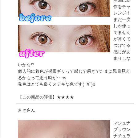
作をチャ
レンジ！
まだ一度
しか使っ
てません
が薄くて
つけてる
感じがあ
まりしな
いかな!?
個人的に着色が裸眼ギリって感じで瞬きでたまに黒目見え
るかもって思う時が･･･‪w
発色はとても良くステキな色です( ´∀`)b
【この商品の評価】
★★★★
さき
さん
マシュナ
ブラウン
ナチュラ