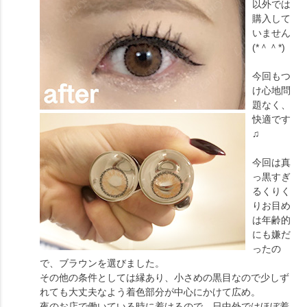
以外では
購入して
いません
(*＾＾*)
今回もつ
け心地問
題なく、
快適です
♫
今回は真
っ黒すぎ
るくりく
りお目め
は年齢的
にも嫌だ
ったの
で、ブラウンを選びました。
その他の条件としては縁あり、小さめの黒目なので少しず
れても大丈夫なよう着色部分が中心にかけて広め。
夜のお店で働いている時に着けるので、日中外ではほぼ着