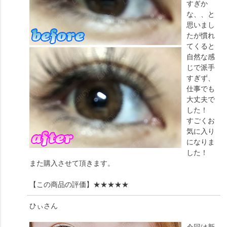
すぎか
な、、と
思いまし
たが慣れ
てくると
自然な感
じで派手
すぎず、
仕事でも
大丈夫で
した！
すごくお
気に入り
になりま
した！
また購入させて頂きます。
【この商品の評価】
★★★★★
ひぃ
さん
今回は新