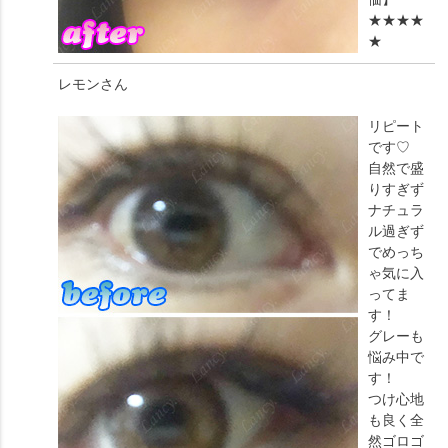
★★★★
★
レモン
さん
リピート
です♡
自然で盛
りすぎず
ナチュラ
ル過ぎず
でめっち
ゃ気に入
ってま
す！
グレーも
悩み中で
す！
つけ心地
も良く全
然ゴロゴ