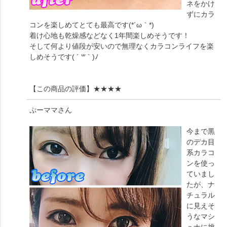
ネをかけ
ずにカラ
コンを楽しめてとても最高です(*´ω｀*)
着け心地も乾燥感などなく1年間楽しめそうです！
そして何より値段が安いので無理なくカラコンライフを楽
しめそうです( ´ ꒳ ` )ﾉ
【この商品の評価】
★★★★
ぷーママ
さん
今まで黒
のデカ目
系カラコ
ンを使っ
ていまし
たが、ナ
チュラル
に見えそ
うなマシ
ュナに挑