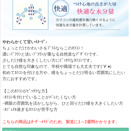
やわらかくて甘いｲﾒｰｼﾞ♪
ちょっとだけかわいさをﾌﾟﾗｽならこのｶﾗｺﾝ！
濃いﾌﾞﾗｳﾝと淡いﾌﾞﾗｳﾝが重なる自然派なﾃﾞｻﾞｲﾝです。
少しだけ瞳を大きくしたい方にﾋﾟｯﾀﾘなｶﾗｺﾝです。
とても自然な印象なので、学校や職場でも大丈夫です(´∀`●)
初めてｶﾗｺﾝを付ける方や、瞳をちょっとだけ明るい雰囲気にしたい
方におすすめです。
【このｶﾗｺﾝがﾋﾟｯﾀﾘな方】
･ｶﾗｺﾝを付けていることがﾊﾞﾚたくない方
･裸眼の雰囲気を活かしながら、ひと回りだけ瞳を大きくしたい方
･ｶｼﾞｭｱﾙ過ぎるｶﾗｺﾝが苦手な方
こちらの商品はｵｰﾀﾞｰﾒｲﾄﾞのため、製造に1～2週間かかります。