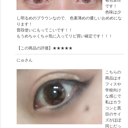
着色直径
です！
色味は少
し明るめのブラウンなので、 色素薄めの優しいおめめにな
ります！
普段使いにもってこいです！！
もうめちゃくちゃ気に入ってリピ買い確定です！！！
【この商品の評価】
★★★★★
にゅ
さん
こちらの
商品はオ
フィスや
学校向け
な感じで
私はカラ
コンと黒
目のサイ
ズがほぼ
同じだっ