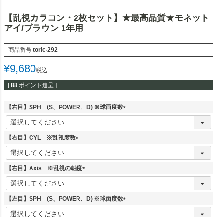
【乱視カラコン・2枚セット】★最高品質★モネット
アイ/ブラウン 1年用
商品番号
toric-292
¥
9,680
税込
[
88
ポイント進呈 ]
【右目】SPH (S、POWER、D) ※球面度数
(
必
須
【右目】CYL ※乱視度数
)
(
必
須
【右目】Axis ※乱視の軸度
)
(
必
須
【左目】SPH (S、POWER、D) ※球面度数
)
(