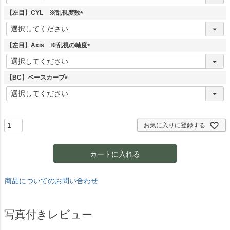
必
須
【左目】CYL ※乱視度数
)
(
必
須
【左目】Axis ※乱視の軸度
)
(
必
須
【BC】ベースカーブ
)
(
必
須
)
お気に入りに登録する
カートに入れる
商品についてのお問い合わせ
写真付きレビュー