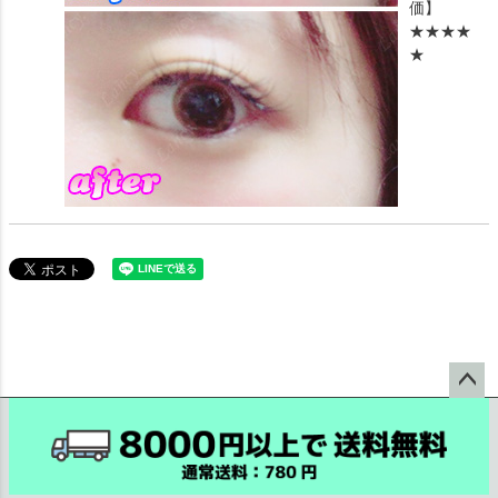
価】
★★★★
★
ペー
ジト
ップ
へ