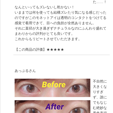
た……！
なんといってもズレないし乾かない！
いままでは何を使っても結構ズレたり気になる感じだった
のですがこのモネットアイは透明のコンタクトをつけてる
感覚で着用できて、目への負担が全然ありません。
それに直径が大き過ぎずナチュラルなのにふんわり盛れて
まわりからの評判がとても良いです。
これからもリピートさせていただきます。
【この商品の評価】
★★★★★
あっぷる
さん
不自然に
大きくな
りすぎ
ず、誰に
でもなじ
む絶妙な