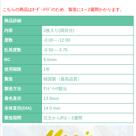
こちらの商品はｵｰﾀﾞｰﾒｲﾄﾞのため、製造に1～2週間かかります。
商品詳細
内容
2枚入り(両目分)
度数
-0.00～-12.00
乱視度数
-0.50～-3.75
BC
8.6mm
使用期限
1年
製造
韓国製（最高品質）
製造方法
ｻﾝﾄﾞｲｯﾁ製法
着色直径
13.8mm
全体直径(DIA)
14.0 mm
製造期間
注文から約1～2週間