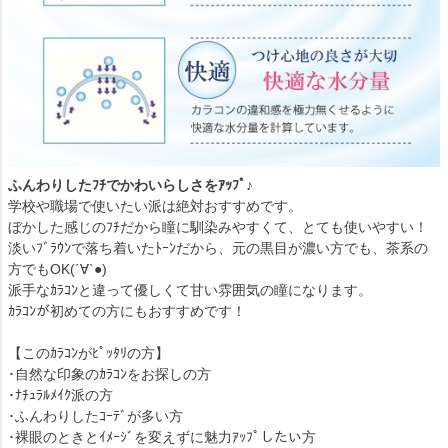
ふんわりしたﾌﾁでかわいらしさをｱｯﾌﾟ♪
学校や職場で使いたい派は絶対おすすめです。
ぼかした感じのﾌﾁだから瞳に馴染みやすくて、とても使いやすい！
淡いﾌﾞﾗｳﾝで落ち着いたﾄｰﾝだから、元の黒目が濃い方でも、茶系の
方でもOK(´∀`●)
派手なｶﾗｺﾝと違って優しくて甘い雰囲気の瞳になります。
ｶﾗｺﾝが初めての方にもおすすめです！
【このｶﾗｺﾝがﾋﾟｯﾀﾘの方】
･自然な印象のｶﾗｺﾝをお探しの方
･ﾅﾁｭﾗﾙﾒｲｸ派の方
･ふんわりしたｺｰﾃﾞが多い方
･裸眼のときとｲﾒｰｼﾞを変えずに魅力ｱｯﾌﾟしたい方