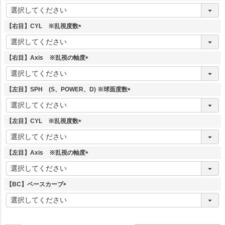
(
必
須
【右目】CYL ※乱視度数
)
(
必
須
【右目】Axis ※乱視の軸度
)
(
必
須
【左目】SPH (S、POWER、D) ※球面度数
)
(
必
須
【左目】CYL ※乱視度数
)
(
必
須
【左目】Axis ※乱視の軸度
)
(
必
須
【BC】ベースカーブ
)
(
必
須
)