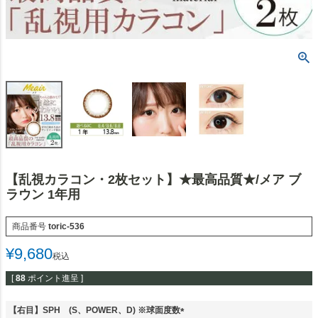
【乱視カラコン・2枚セット】★最高品質★/メア ブ
ラウン 1年用
商品番号
toric-536
¥
9,680
税込
[
88
ポイント進呈 ]
【右目】SPH (S、POWER、D) ※球面度数