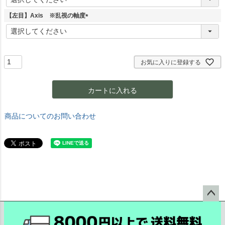
必
須
【左目】Axis ※乱視の軸度
)
(
必
須
)
お気に入りに登録する
カートに入れる
商品についてのお問い合わせ
ペー
ジト