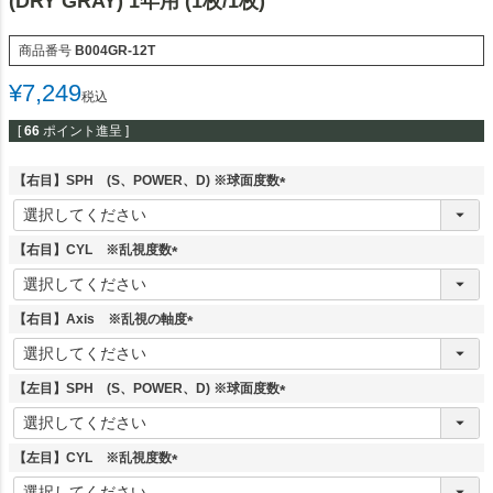
(DRY GRAY) 1年用 (1枚/1枚)
商品番号
B004GR-12T
¥
7,249
税込
[
66
ポイント進呈 ]
【右目】SPH (S、POWER、D) ※球面度数
(
必
須
【右目】CYL ※乱視度数
)
(
必
須
【右目】Axis ※乱視の軸度
)
(
必
須
【左目】SPH (S、POWER、D) ※球面度数
)
(
必
須
【左目】CYL ※乱視度数
)
(