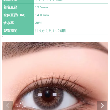
着色直径
13.5mm
全体直径(DIA)
14.0 mm
含水率
38%
製造期間
注文から約1～2週間
"