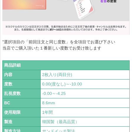
"選択項目の「前回注文と同じ度数」を全項目でお選び下さい
当店でご購入頂いた１番新しい度数でお受け致します
商品詳細
内容
2枚入り(両目分)
度数
0.00(度なし)～-10.00
乱視度数
-0.00～-4.25
BC
8.6mm
使用期限
1年間
製造
韓国製（最高品質）
製造方法
サンドイッチ製法