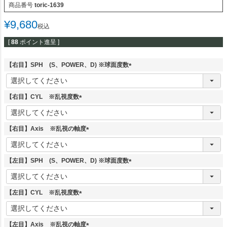
商品番号
toric-1639
¥
9,680
税込
[
88
ポイント進呈 ]
【右目】SPH (S、POWER、D) ※球面度数
(
必
須
【右目】CYL ※乱視度数
)
(
必
須
【右目】Axis ※乱視の軸度
)
(
必
須
【左目】SPH (S、POWER、D) ※球面度数
)
(
必
須
【左目】CYL ※乱視度数
)
(
必
須
【左目】Axis ※乱視の軸度