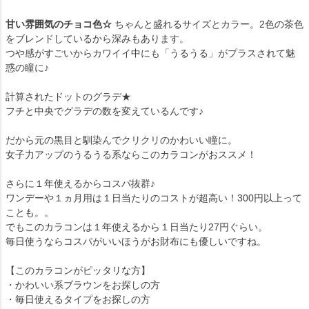
甘い雰囲気のチョコ色☆
ちゃんと盛れるサイズとカラー。2色の茶色
をブレンドしているから深みもあります。
つや感がすごいからカワイイ中にも「うるうる」がプラスされて魅
惑の瞳に♪
計算されたドットのグラデ★
フチと中央でグラデの数を変えているんです♪
だから元の黒目と馴染んでクリクリのかわいい瞳に。
女子力アップのうるうる系ならこのカラコンがおススメ！
さらに１年使えるからコスパ抜群♪
ワンデーや１ヵ月用は１日当たりのコストが超高い！300円以上って
ことも。。
でもこのカラコンは１年使えるから１日当たり27円ぐらい。
毎日使うならコスパがいいほうがお財布にも優しいですね。
【このカラコンがピッタリな方】
・かわいい系ブラウンをお探しの方
・毎日使えるタイプをお探しの方