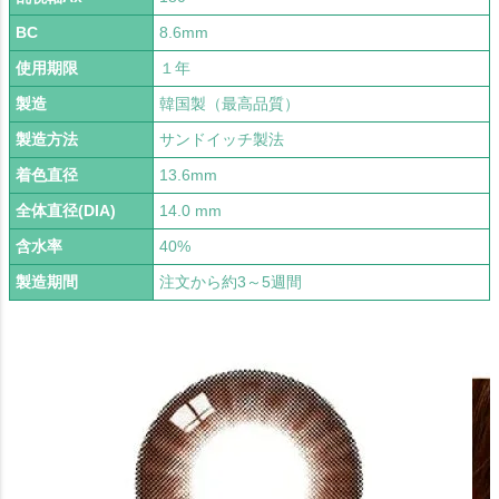
BC
8.6mm
使用期限
１年
製造
韓国製（最高品質）
製造方法
サンドイッチ製法
着色直径
13.6mm
全体直径(DIA)
14.0 mm
含水率
40%
製造期間
注文から約3～5週間