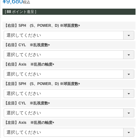
¥
9,680
税込
[
88
ポイント進呈 ]
【右目】SPH (S、POWER、D) ※球面度数
(
必
須
【右目】CYL ※乱視度数
)
(
必
須
【右目】Axis ※乱視の軸度
)
(
必
須
【左目】SPH (S、POWER、D) ※球面度数
)
(
必
須
【左目】CYL ※乱視度数
)
(
必
須
【左目】Axis ※乱視の軸度
)
(
必