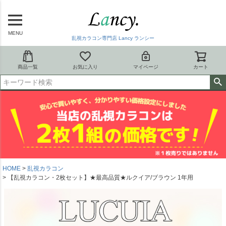
MENU
乱視カラコン専門店 Lancy ランシー
商品一覧
お気に入り
マイページ
カート
HOME
乱視カラコン
【乱視カラコン・2枚セット】★最高品質★ルクイア/ブラウン 1年用