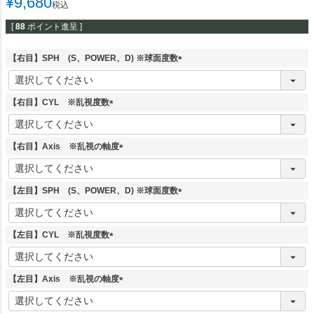
¥
9,680
税込
[
88
ポイント進呈 ]
【右目】SPH (S、POWER、D) ※球面度数
(
必
須
【右目】CYL ※乱視度数
)
(
必
須
【右目】Axis ※乱視の軸度
)
(
必
須
【左目】SPH (S、POWER、D) ※球面度数
)
(
必
須
【左目】CYL ※乱視度数
)
(
必
須
【左目】Axis ※乱視の軸度
)
(
必