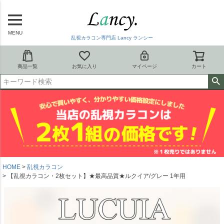
MENU
乱視カラコン専門店 Lancy ランシー
商品一覧
お気に入り
マイページ
カート
HOME
乱視カラコン
【乱視カラコン・2枚セット】★最高品質★ルクイア/グレー 1年用