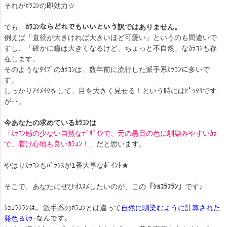
それがｶﾗｺﾝの即効力☆
でも、
ｶﾗｺﾝならどれでもいいという訳ではありません。
例えば「直径が大きければ大きいほど可愛い」というのも間違いで
すし、「確かに瞳は大きくなるけど、ちょっと不自然」なｶﾗｺﾝも存
在します。
そのようなﾀｲﾌﾟのｶﾗｺﾝは、数年前に流行した派手系ｶﾗｺﾝに多いで
す。
しっかりｱｲﾒｲｸをして、目を大きく見せる！という時にはﾋﾟｯﾀﾘです
が･･。
今あなたの求めているｶﾗｺﾝは
「ｶﾗｺﾝ感の少ない自然なﾃﾞｻﾞｲﾝで、元の黒目の色に馴染みやすいｶﾗｰ
で、着け心地も良いｶﾗｺﾝ！」
だと思います。
やはりｶﾗｺﾝもﾊﾞﾗﾝｽが1番大事なﾎﾟｲﾝﾄ★
そこで、あなたにぜひｵｽｽﾒしたいのが、この
「ｼｮｺﾗﾌﾗﾝ」
です♪
ｼｮｺﾗﾌﾗﾝは、派手系のｶﾗｺﾝとは違って
自然に馴染むように計算された
発色＆ｶﾗｰ
なんです。