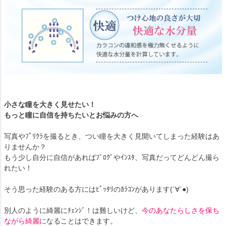
小さな瞳を大きく見せたい！
もっと瞳に自信を持ちたいとお悩みの方へ
写真やﾌﾟﾘｸﾗを撮るとき、つい瞳を大きく見開いてしまった経験はあ
りませんか？
もう少し自分に自信があればﾌﾞﾛｸﾞやｲﾝｽﾀ、写真だってどんどん撮ら
れたい！
そう思った経験のある方にはﾋﾟｯﾀﾘのｶﾗｺﾝがあります(´∀`●)
別人のように綺麗にﾁｪﾝｼﾞ！は難しいけど、
今のあなたらしさを保ち
ながら綺麗に
なることはできます。