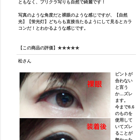
ともなく、プリクラ写りも自然で綺麗です！
写真のような角度だと裸眼のような感じですが、【自然
光】【蛍光灯】どちらも直接当たるようにして見るとカラ
コンだ！とわかるような感じです。
【この商品の評価】
★★★★★
松
さん
ピントが
合わない
と言う
か…ズレ
ます。
今まで8.6
のものを
使用して
いてズレ
ることが
無かった