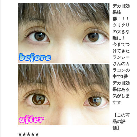
デカ目効
果抜
群！！！
クリクリ
の大きな
瞳に！
今までつ
けてきた
ランシー
さんのカ
ラコンの
中で1番
デカ目効
果はある
気がしま
す☆
【この商
品の評
価】
★★★★★