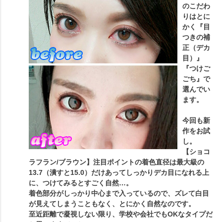
のこだわ
りはとに
かく『目
つきの補
正（デカ
目）』
『つけご
ごち』で
選んでい
ます。
今回も新
作をお試
し。
【ショコ
ラフラン/ブラウン】注目ポイントの着色直径は最大級の
13.7（潰すと15.0）だけあってしっかりデカ目になれる上
に、つけてみるとすごく自然…。
着色部分がしっかり中心まで入っているので、ズレて白目
が見えてしまうこともなく、とにかく自然なのです。
至近距離で凝視しない限り、学校や会社でもOKなタイプだ