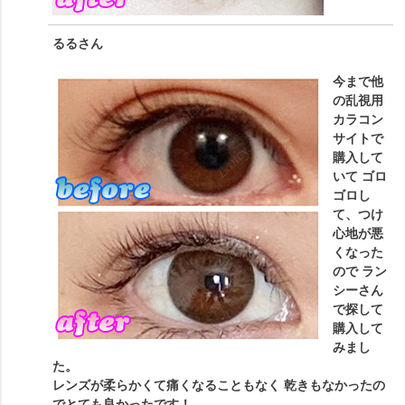
るる
さん
今まで他
の乱視用
カラコン
サイトで
購入して
いて ゴロ
ゴロし
て、つけ
心地が悪
くなった
ので ラン
シーさん
で探して
購入して
みまし
た。
レンズが柔らかくて痛くなることもなく 乾きもなかったの
でとても良かったです！