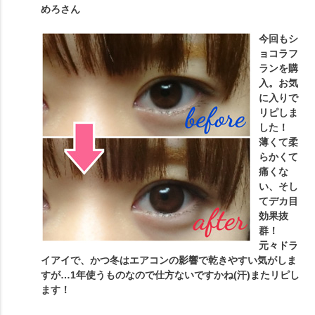
めろ
さん
今回もシ
ョコラフ
ランを購
入。お気
に入りで
リピしま
した！
薄くて柔
らかくて
痛くな
い、そし
てデカ目
効果抜
群！
元々ドラ
イアイで、かつ冬はエアコンの影響で乾きやすい気がしま
すが…1年使うものなので仕方ないですかね(汗)またリピし
ます！