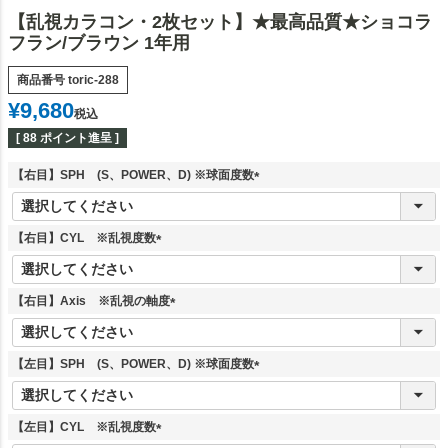
【乱視カラコン・2枚セット】★最高品質★ショコラ
フラン/ブラウン 1年用
商品番号
toric-288
¥
9,680
税込
[
88
ポイント進呈 ]
【右目】SPH (S、POWER、D) ※球面度数
(
必
須
【右目】CYL ※乱視度数
)
(
必
須
【右目】Axis ※乱視の軸度
)
(
必
須
【左目】SPH (S、POWER、D) ※球面度数
)
(
必
須
【左目】CYL ※乱視度数
)