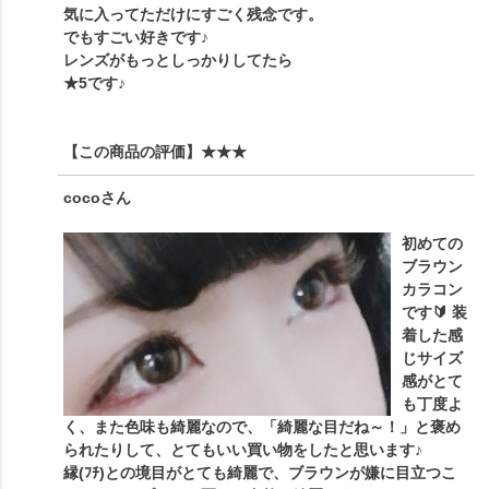
気に入ってただけにすごく残念です。
でもすごい好きです♪
レンズがもっとしっかりしてたら
★5です♪
【この商品の評価】
★★★
coco
さん
初めての
ブラウン
カラコン
です🔰 装
着した感
じサイズ
感がとて
も丁度よ
く、また色味も綺麗なので、「綺麗な目だね～！」と褒め
られたりして、とてもいい買い物をしたと思います♪
縁(ﾌﾁ)との境目がとても綺麗で、ブラウンが嫌に目立つこ