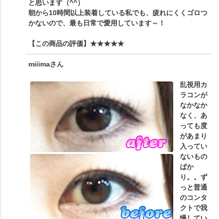
と思います（^^）
朝から10時間以上装着している私でも、疲れにくくゴロつ
かないので、最も日常で愛用しています～！
【この商品の評価】
★★★★★
miiima
さん
乱視用カ
ラコンが
なかなか
なく、あ
っても度
があまり
入ってい
ないもの
ばか
り。。ず
っと普通
のコンタ
クトで我
慢してい