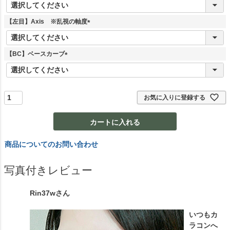
(
必
須
【左目】Axis ※乱視の軸度
)
(
必
須
【BC】ベースカーブ
)
(
必
須
)
お気に入りに登録する
カートに入れる
商品についてのお問い合わせ
写真付きレビュー
Rin37w
さん
いつもカ
ラコンへ