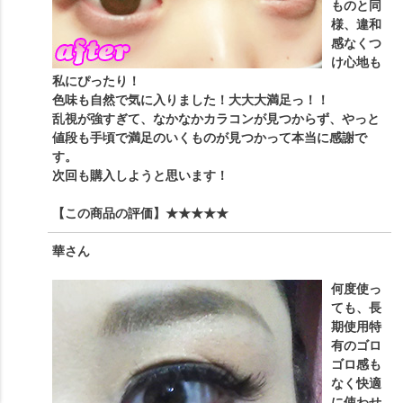
ものと同
様、違和
感なくつ
け心地も
私にぴったり！
色味も自然で気に入りました！大大大満足っ！！
乱視が強すぎて、なかなかカラコンが見つからず、やっと
値段も手頃で満足のいくものが見つかって本当に感謝で
す。
次回も購入しようと思います！
【この商品の評価】
★★★★★
華
さん
何度使っ
ても、長
期使用特
有のゴロ
ゴロ感も
なく快適
に使わせ