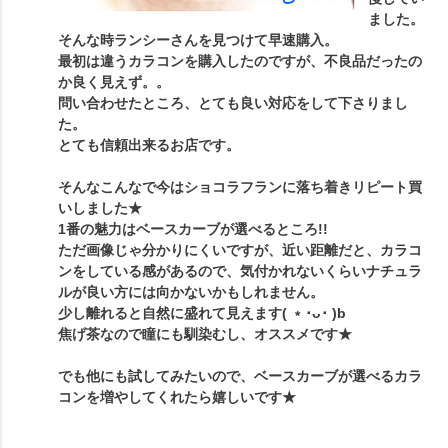
ました。
そんな時ランシーさんを見つけて早速購入。
最初は違うカラコンを購入したのですが、不良品だったの
か良く見えず。。
問い合わせたところ、とても良い対応をして下さりまし
た。
とても信頼出来るお店です。
そんなこんなで今はショコラフランに落ち着きリピート買
いしました★
1番の魅力はベースカーブが選べるところ!!
ただ画像じゃ分かりにくいですが、近い距離だと、カラコ
ンをしている感があるので、気付かれないくらいナチュラ
ルが良い方には向かないかもしれません。
少し離れると自然に盛れて見えます( ﹡･ᴗ･ )b
焦げ茶なので瞳にも馴染むし、オススメです★
でも他にも試してみたいので、ベースカーブが選べるカラ
コンを増やしてくれたら嬉しいです★