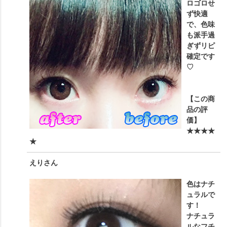
ロゴロせ
ず快適
で、色味
も派手過
ぎずリピ
確定です
♡
【この商
品の評
価】
★★★★
★
えり
さん
色はナチ
ュラルで
す！
ナチュラ
ルなフチ