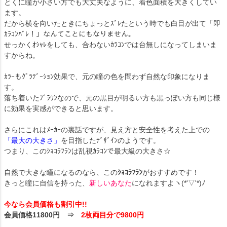
とくに瞳が小さい方でも大丈夫なように、着色面積を大きくしてい
ます。
だから横を向いたときにちょっとｽﾞﾚたという時でも白目が出て「即
ｶﾗｺﾝﾊﾞﾚ！」なんてことにもなりません。
せっかくｵｼｬﾚをしても、合わないｶﾗｺﾝでは台無しになってしまいま
すからね。
ｶﾗｰもｸﾞﾗﾃﾞｰｼｮﾝ効果で、元の瞳の色を問わず自然な印象になりま
す。
落ち着いたﾌﾞﾗｳﾝなので、元の黒目が明るい方も黒っぽい方も同じ様
に効果を実感ができると思います。
さらにこれはﾒｰｶｰの裏話ですが、見え方と安全性を考えた上での
「最大の大きさ」
を目指したﾃﾞｻﾞｲﾝのようです。
つまり、このｼｮｺﾗﾌﾗﾝは乱視ｶﾗｺﾝで最大級の大きさ☆
自然で大きな瞳になるのなら、この
ｼｮｺﾗﾌﾗﾝ
がおすすめです！
きっと瞳に自信を持った、
新しいあなた
になれますよヽ(*'▽'*)ﾉ
今なら会員価格も割引中!!
会員価格11800円 ⇒
2枚両目分で9800円