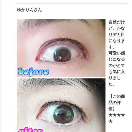
ゆかりん
さん
自然だけ
ど、かな
りデカ目
になりま
す。
可愛い感
じになる
のがとて
も気に入
りまし
た。
【この商
品の評
価】
★★★★
★