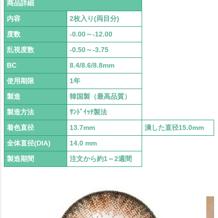
商品詳細
内容
2枚入り(両目分)
度数
-0.00～-12.00
乱視度数
-0.50～-3.75
BC
8.4/8.6/8.8mm
使用期限
1年
製造
韓国製（最高品質）
製造方法
ｻﾝﾄﾞｲｯﾁ製法
着色直径
13.7mm
潰した直径15.0mm
全体直径(DIA)
14.0 mm
製造期間
注文から約1～2週間