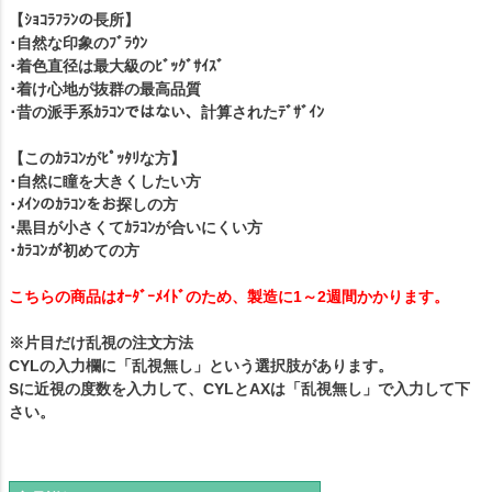
【ｼｮｺﾗﾌﾗﾝの長所】
･自然な印象のﾌﾞﾗｳﾝ
･着色直径は最大級のﾋﾞｯｸﾞｻｲｽﾞ
･着け心地が抜群の最高品質
･昔の派手系ｶﾗｺﾝではない、計算されたﾃﾞｻﾞｲﾝ
【このｶﾗｺﾝがﾋﾟｯﾀﾘな方】
･自然に瞳を大きくしたい方
･ﾒｲﾝのｶﾗｺﾝをお探しの方
･黒目が小さくてｶﾗｺﾝが合いにくい方
･ｶﾗｺﾝが初めての方
こちらの商品はｵｰﾀﾞｰﾒｲﾄﾞのため、製造に1～2週間かかります。
※片目だけ乱視の注文方法
CYLの入力欄に「乱視無し」という選択肢があります。
Sに近視の度数を入力して、CYLとAXは「乱視無し」で入力して下
さい。