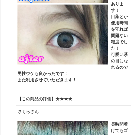
ありま
す！
目薬とか
使用時間
を守れば
問題ない
程度でし
た！
可愛い系
の目にな
れるので
男性ウケも良かったです！
また利用させていただきます！
【この商品の評価】
★★★★
さくら
さん
長時間着
けてもゴ