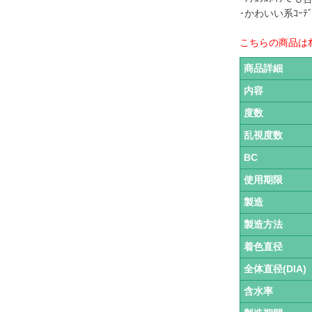
･かわいい系ｺｰ
こちらの商品はｵ
商品詳細
内容
度数
乱視度数
BC
使用期限
製造
製造方法
着色直径
全体直径(DIA)
含水率