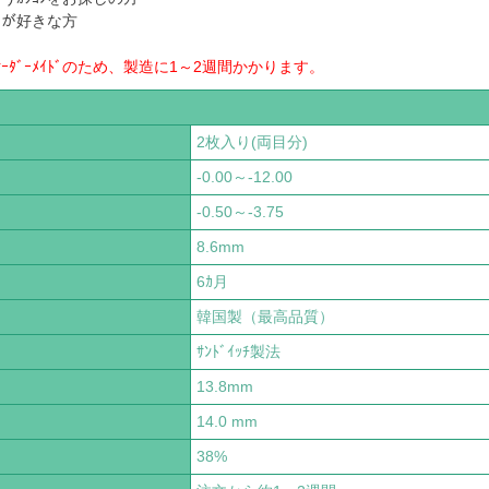
ﾃﾞが好きな方
ｰﾀﾞｰﾒｲﾄﾞのため、製造に1～2週間かかります。
2枚入り(両目分)
-0.00～-12.00
-0.50～-3.75
8.6mm
6ｶ月
韓国製（最高品質）
ｻﾝﾄﾞｲｯﾁ製法
13.8mm
14.0 mm
38%