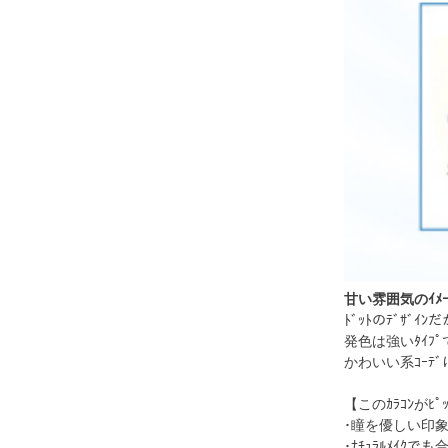
甘い雰囲気のｲﾒｰｼ
ﾄﾞｯﾄのﾃﾞｻﾞ
発色は強いﾀｲﾌ
かわいい系ｺｰﾃﾞ
【このｶﾗｺﾝがﾋﾟ
･瞳を優しい印
･ﾅﾁｭﾗﾙﾒｲｸで