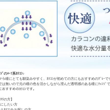
ﾞのﾊｰﾌ系ｶﾗｺﾝ♪
ｲﾝだから瞳にとても馴染みやすく、ｶﾗｺﾝが初めての方にもおすすめのｸﾞﾚｰで
ﾟでは無いので元の瞳の色を活かしながら澄んだ透明感のある瞳にﾁｪﾝｼﾞ
におすすめのｶﾗｺﾝです。
ｯﾀﾘの方】
象にしたい方
も合うｶﾗｺﾝをお探しの方