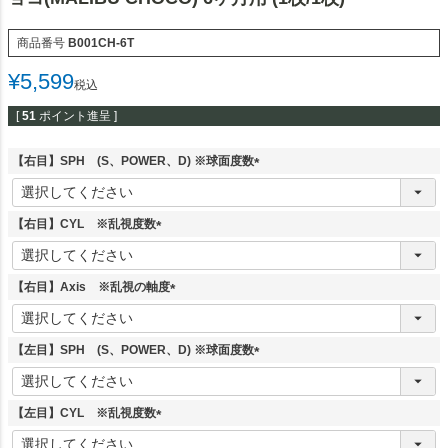
商品番号
B001CH-6T
¥
5,599
税込
[
51
ポイント進呈 ]
【右目】SPH (S、POWER、D) ※球面度数
(
必
須
【右目】CYL ※乱視度数
)
(
必
須
【右目】Axis ※乱視の軸度
)
(
必
須
【左目】SPH (S、POWER、D) ※球面度数
)
(
必
須
【左目】CYL ※乱視度数
)
(