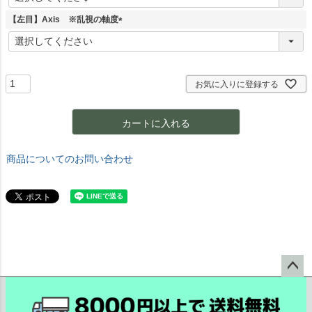
必
須
【左目】Axis ※乱視の軸度
)
(
必
須
)
お気に入りに登録する
カートに入れる
商品についてのお問い合わせ
ペー
ジト