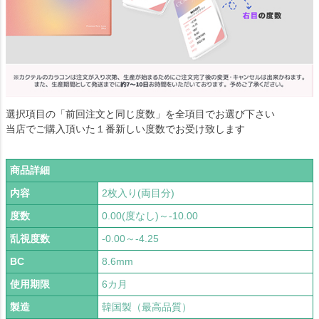
選択項目の「前回注文と同じ度数」を全項目でお選び下さい
当店でご購入頂いた１番新しい度数でお受け致します
商品詳細
内容
2枚入り(両目分)
度数
0.00(度なし)～-10.00
乱視度数
-0.00～-4.25
BC
8.6mm
使用期限
6カ月
製造
韓国製（最高品質）