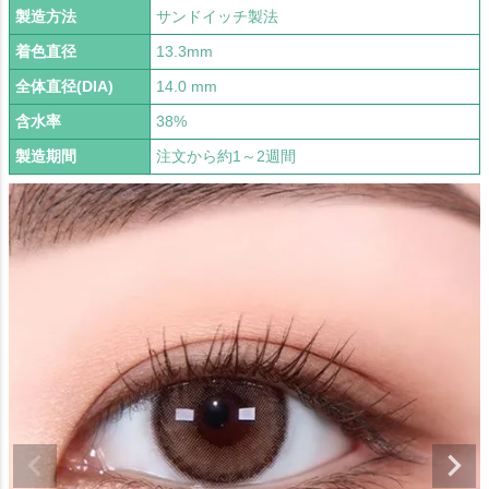
製造方法
サンドイッチ製法
着色直径
13.3mm
全体直径(DIA)
14.0 mm
含水率
38%
製造期間
注文から約1～2週間