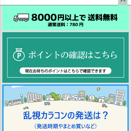
ペー
ジト
ップ
へ