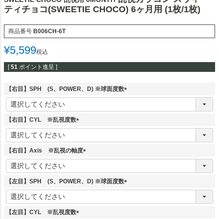
ティチョコ(SWEETIE CHOCO) 6ヶ月用 (1枚/1枚)
商品番号
B006CH-6T
¥
5,599
税込
[
51
ポイント進呈 ]
【右目】SPH (S、POWER、D) ※球面度数
(
必
須
【右目】CYL ※乱視度数
)
(
必
須
【右目】Axis ※乱視の軸度
)
(
必
須
【左目】SPH (S、POWER、D) ※球面度数
)
(
必
須
【左目】CYL ※乱視度数
)