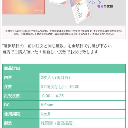
"選択項目の「前回注文と同じ度数」を全項目でお選び下さい
当店でご購入頂いた１番新しい度数でお受け致します
商品詳細
内容
2枚入り(両目分)
度数
0.00(度なし)～-10.00
乱視度数
-0.00～-4.25
BC
8.6mm
使用期限
6カ月
製造
韓国製（最高品質）