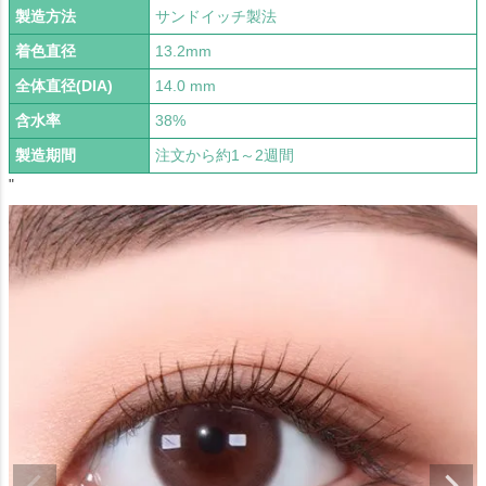
製造方法
サンドイッチ製法
着色直径
13.2mm
全体直径(DIA)
14.0 mm
含水率
38%
製造期間
注文から約1～2週間
"