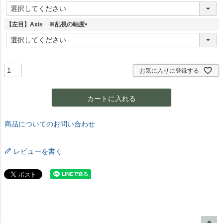
(
必
須
【左目】Axis ※乱視の軸度
)
(
必
須
)
お気に入りに登録する
カートに入れる
商品についてのお問い合わせ
レビューを書く