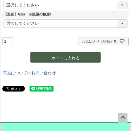
(
必
須
【左目】Axis ※乱視の軸度
)
(
必
須
)
お気に入りに登録する
カートに入れる
商品についてのお問い合わせ
ペー