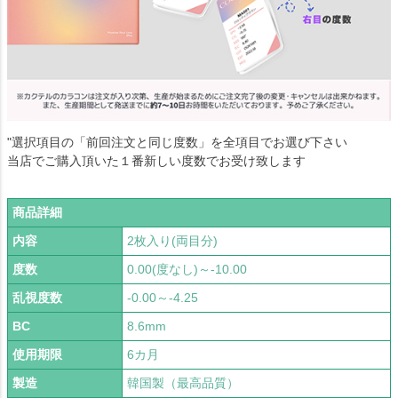
"選択項目の「前回注文と同じ度数」を全項目でお選び下さい
当店でご購入頂いた１番新しい度数でお受け致します
商品詳細
内容
2枚入り(両目分)
度数
0.00(度なし)～-10.00
乱視度数
-0.00～-4.25
BC
8.6mm
使用期限
6カ月
製造
韓国製（最高品質）