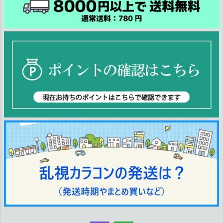
ジト
ップ
へ