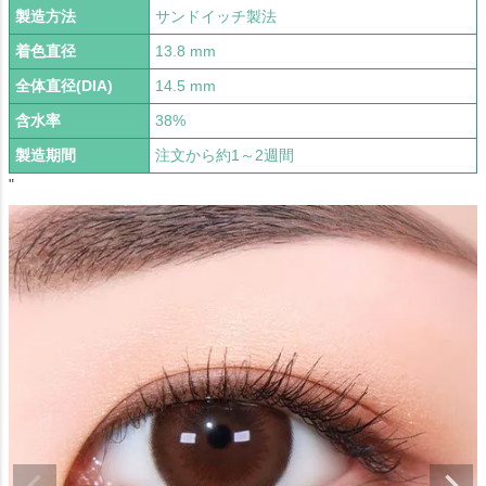
製造方法
サンドイッチ製法
着色直径
13.8 mm
全体直径(DIA)
14.5 mm
含水率
38%
製造期間
注文から約1～2週間
"