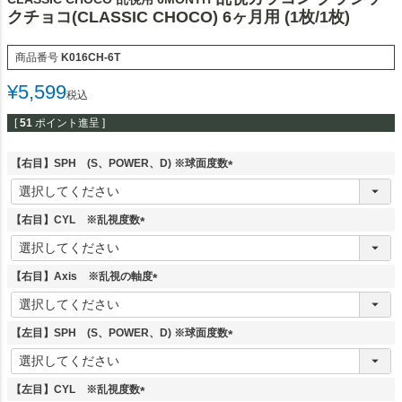
クチョコ(CLASSIC CHOCO) 6ヶ月用 (1枚/1枚)
商品番号
K016CH-6T
¥
5,599
税込
[
51
ポイント進呈 ]
【右目】SPH (S、POWER、D) ※球面度数
(
必
須
【右目】CYL ※乱視度数
)
(
必
須
【右目】Axis ※乱視の軸度
)
(
必
須
【左目】SPH (S、POWER、D) ※球面度数
)
(
必
須
【左目】CYL ※乱視度数
)