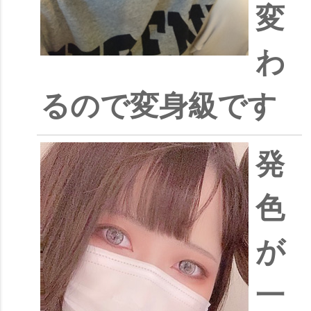
変
わ
るので変身級です
発
色
が
一