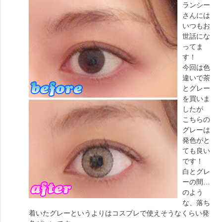
ランシー
さんには
いつもお
世話にな
ってま
す！
今回は色
違いで茶
とグレー
を買いま
したが
こちらの
グレーは
発色がと
ても良い
です！
白とグレ
ーの間…
のよう
な、落ち
着いたグレーというよりはコスプレで使えそうなくらい発