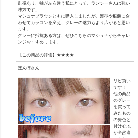
乱視あり、軸が左右違う私にとって、ランシーさんは強い
味方です。
マシュナブラウンともに購入しましたが、髪型や服装に合
わせてカラコンを変え、グレーの魅力もより広がると思い
ます。
グレーに抵抗ある方は、ぜひこちらのマシュナからチャレ
ンジおすすめします。
【この商品の評価】
★★★★
ぽんぽ
さん
リピ買い
です！
他の商品
のグレー
を買って
みたもの
の発色と
付け心地
が全然違