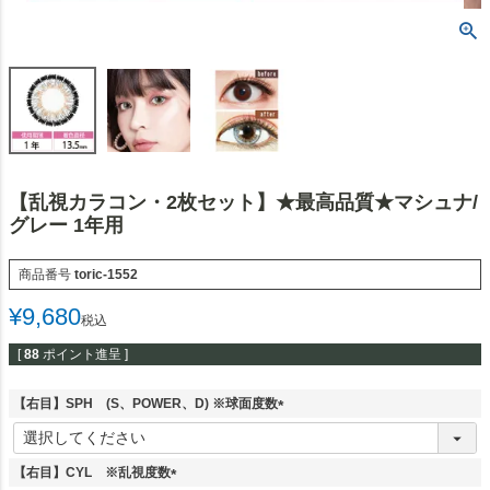
【乱視カラコン・2枚セット】★最高品質★マシュナ/
グレー 1年用
商品番号
toric-1552
¥
9,680
税込
[
88
ポイント進呈 ]
【右目】SPH (S、POWER、D) ※球面度数
(
必
須
【右目】CYL ※乱視度数
)