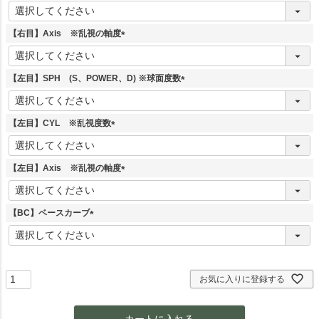
(
必
須
【右目】Axis ※乱視の軸度
)
(
必
須
【左目】SPH (S、POWER、D) ※球面度数
)
(
必
須
【左目】CYL ※乱視度数
)
(
必
須
【左目】Axis ※乱視の軸度
)
(
必
須
【BC】ベースカーブ
)
(
必
須
)
お気に入りに登録する