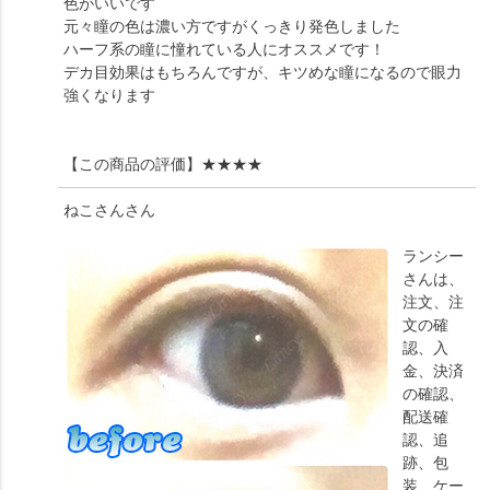
色がいいです
元々瞳の色は濃い方ですがくっきり発色しました
ハーフ系の瞳に憧れている人にオススメです！
デカ目効果はもちろんですが、キツめな瞳になるので眼力
強くなります
【この商品の評価】
★★★★
ねこさん
さん
ランシー
さんは、
注文、注
文の確
認、入
金、決済
の確認、
配送確
認、追
跡、包
装、ケー