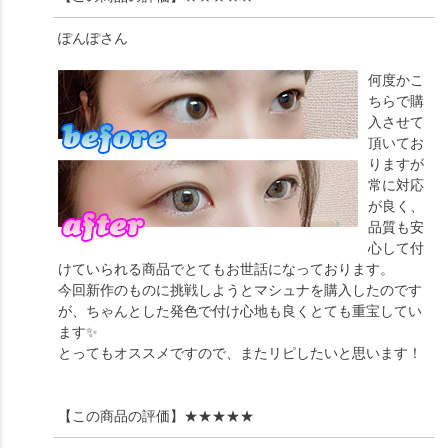
ぽんぽ
さん
何度かこ
ちらで購
入させて
頂いてお
りますが
常に対応
が良く、
品質も安
心して付
けていられる商品でとてもお世話になっております。
今回新作のものに挑戦しようとマシュナを購入したのです
が、ちゃんとした発色で付け心地も良くとても重宝してい
ます✨
とってもオススメですので、またリピしたいと思います！
【この商品の評価】
★★★★★