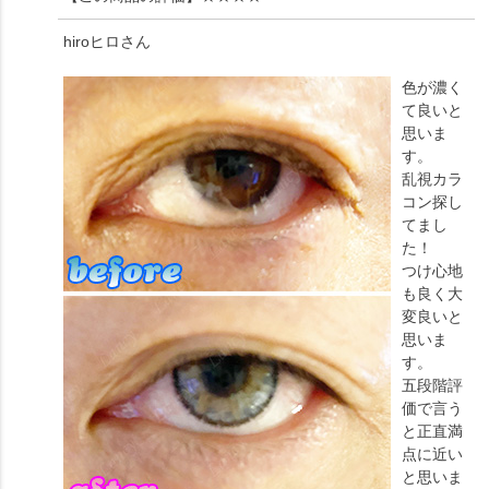
hiroヒロ
さん
色が濃く
て良いと
思いま
す。
乱視カラ
コン探し
てまし
た！
つけ心地
も良く大
変良いと
思いま
す。
五段階評
価で言う
と正直満
点に近い
と思いま