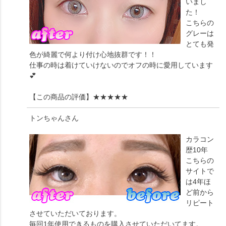
いまし
た！
こちらの
グレーは
とても発
色が綺麗で何より付け心地抜群です！！
仕事の時は着けていけないのでオフの時に愛用しています
💕
【この商品の評価】
★★★★★
トンちゃん
さん
カラコン
歴10年
こちらの
サイトで
は4年ほ
ど前から
リピート
させていただいております。
毎回1年使用できるものを購入させていただいてます。