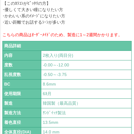
【このｶﾗｺﾝがﾋﾟｯﾀﾘの方】
･優しくて大きい瞳になりたい方
･かわいい系のｲﾒｰｼﾞになりたい方
･近い距離でお話するｼｰﾝが多い方
こちらの商品はｵｰﾀﾞｰﾒｲﾄﾞのため、製造に1～2週間かかります。
商品詳細
内容
2枚入り(両目分)
度数
-0.00～-12.00
乱視度数
-0.50～-3.75
BC
8.6mm
使用期限
6ｶ月
製造
韓国製（最高品質）
製造方法
ｻﾝﾄﾞｲｯﾁ製法
着色直径
13.5mm
全体直径(DIA)
14.0 mm