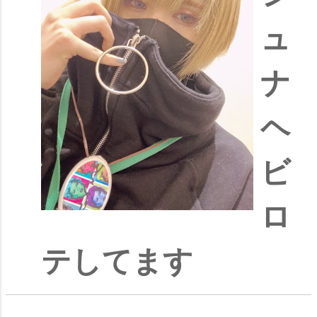
ュ
ナ
ヘ
ビ
ロ
テしてます