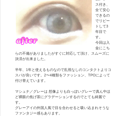
ス付き、
全て安心
できるの
でリピー
トして3
年目で
す。
今回は入
金にこち
らの不備がありましたがすぐに対応して頂け、スムーズに
決済が出来ました。
半年、1年と使えるものなので乱視なしのコンタクトよりコ
スパが良いです。2〜4種類をファッション、TPOによって
付け替えています。
マシュナ／グレーは 想像よりも白っぽいグレーで真ん中ほ
ど裸眼の焦げ茶にグラデーションするのでとても綺麗で
す。
グレーアイの外国人風で目を合わせると吸い込まれそうな
ファンタジー感もあります。