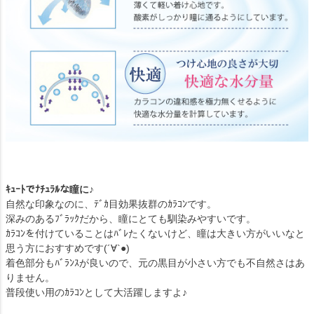
ｷｭｰﾄでﾅﾁｭﾗﾙな瞳に♪
自然な印象なのに、ﾃﾞｶ目効果抜群のｶﾗｺﾝです。
深みのあるﾌﾞﾗｯｸだから、瞳にとても馴染みやすいです。
ｶﾗｺﾝを付けていることはﾊﾞﾚたくないけど、瞳は大きい方がいいなと
思う方におすすめです(´∀`●)
着色部分もﾊﾞﾗﾝｽが良いので、元の黒目が小さい方でも不自然さはあ
りません。
普段使い用のｶﾗｺﾝとして大活躍しますよ♪