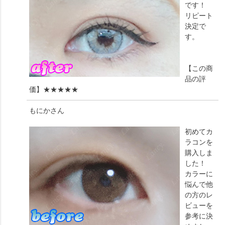
です！
リピート
決定で
す。
【この商
品の評
価】
★★★★★
もにか
さん
初めてカ
ラコンを
購入しま
した！
カラーに
悩んで他
の方のレ
ビューを
参考に決