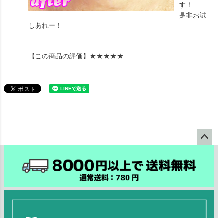
す！
是非お試
しあれー！
【この商品の評価】
★★★★★
ペー
ジト
ップ
へ