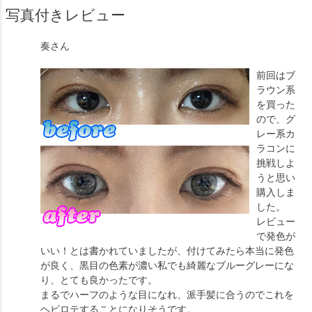
写真付きレビュー
奏
さん
前回はブ
ラウン系
を買った
ので、グ
レー系カ
ラコンに
挑戦しよ
うと思い
購入しま
した。
レビュー
で発色が
いい！とは書かれていましたが、付けてみたら本当に発色
が良く、黒目の色素が濃い私でも綺麗なブルーグレーにな
り、とても良かったです。
まるでハーフのような目になれ、派手髪に合うのでこれを
ヘビロテすることになりそうです。