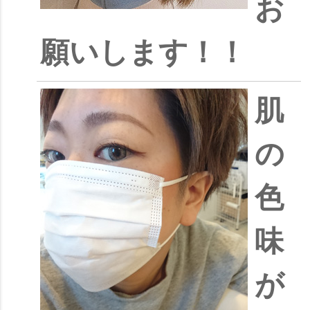
お
願いします！！
肌
の
色
味
が