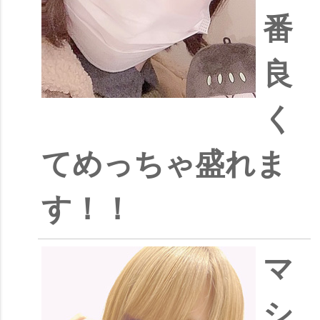
番
良
く
てめっちゃ盛れま
す！！
マ
シ