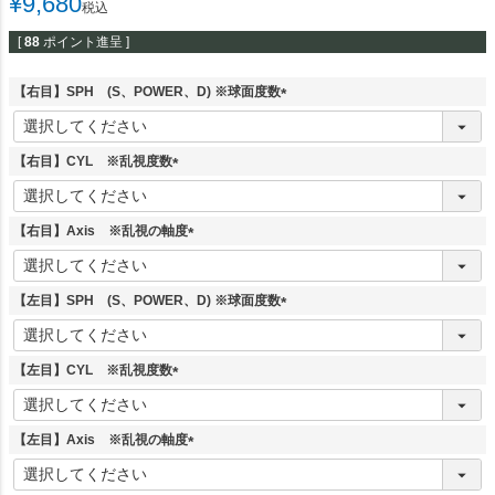
¥
9,680
税込
[
88
ポイント進呈 ]
【右目】SPH (S、POWER、D) ※球面度数
(
必
須
【右目】CYL ※乱視度数
)
(
必
須
【右目】Axis ※乱視の軸度
)
(
必
須
【左目】SPH (S、POWER、D) ※球面度数
)
(
必
須
【左目】CYL ※乱視度数
)
(
必
須
【左目】Axis ※乱視の軸度
)
(
必