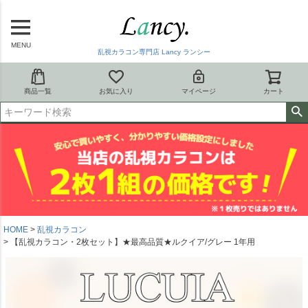
MENU
乱視カラコン専門店 Lancy ランシー
商品一覧
お気に入り
マイページ
カート
HOME
乱視カラコン
【乱視カラコン・2枚セット】★最高品質★ルクイア/グレー 1年用