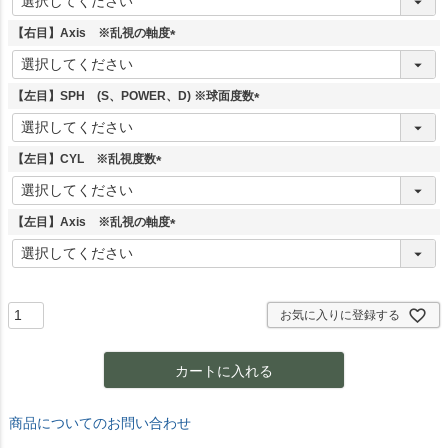
必
須
【右目】Axis ※乱視の軸度
)
(
必
須
【左目】SPH (S、POWER、D) ※球面度数
)
(
必
須
【左目】CYL ※乱視度数
)
(
必
須
【左目】Axis ※乱視の軸度
)
(
必
須
)
お気に入りに登録する
カートに入れる
商品についてのお問い合わせ