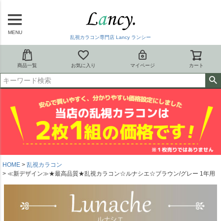
MENU
乱視カラコン専門店 Lancy ランシー
商品一覧
お気に入り
マイページ
カート
HOME
乱視カラコン
≪新デザイン≫★最高品質★乱視カラコン☆ルナシエ☆ブラウン/グレー 1年用