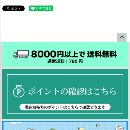
ペー
ジト
ップ
へ