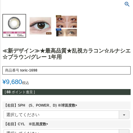
≪新デザイン≫★最高品質★乱視カラコン☆ルナシエ
☆ブラウン/グレー 1年用
商品番号
toric-1698
¥
9,680
税込
[
88
ポイント進呈 ]
【右目】SPH (S、POWER、D) ※球面度数
(
必
須
【右目】CYL ※乱視度数
)
(