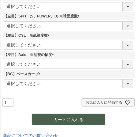
)
(
必
須
【左目】SPH (S、POWER、D) ※球面度数
)
(
必
須
【左目】CYL ※乱視度数
)
(
必
須
【左目】Axis ※乱視の軸度
)
(
必
須
【BC】ベースカーブ
)
(
必
須
)
お気に入りに登録する
カートに入れる
商品についてのお問い合わせ