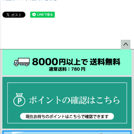
ペー
ジト
ップ
へ