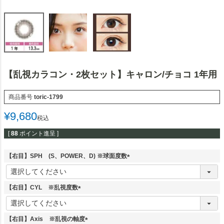
【乱視カラコン・2枚セット】キャロン/チョコ 1年用
商品番号
toric-1799
¥
9,680
税込
[
88
ポイント進呈 ]
【右目】SPH (S、POWER、D) ※球面度数
(
必
須
【右目】CYL ※乱視度数
)
(
必
須
【右目】Axis ※乱視の軸度