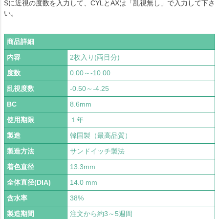
Sに近視の度数を入力して、CYLとAXは「乱視無し」で入力して下さ
い。
商品詳細
内容
2枚入り(両目分)
度数
0.00～-10.00
乱視度数
-0.50～-4.25
BC
8.6mm
使用期限
１年
製造
韓国製（最高品質）
製造方法
サンドイッチ製法
着色直径
13.3mm
全体直径(DIA)
14.0 mm
含水率
38%
製造期間
注文から約3～5週間