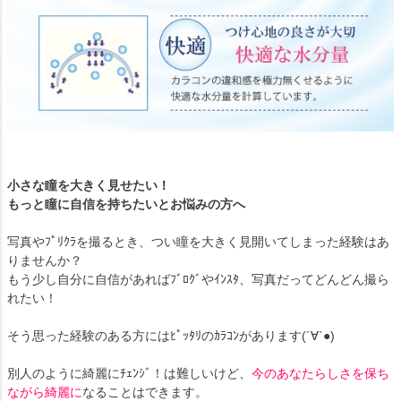
小さな瞳を大きく見せたい！
もっと瞳に自信を持ちたいとお悩みの方へ
写真やﾌﾟﾘｸﾗを撮るとき、つい瞳を大きく見開いてしまった経験はあ
りませんか？
もう少し自分に自信があればﾌﾞﾛｸﾞやｲﾝｽﾀ、写真だってどんどん撮ら
れたい！
そう思った経験のある方にはﾋﾟｯﾀﾘのｶﾗｺﾝがあります(´∀`●)
別人のように綺麗にﾁｪﾝｼﾞ！は難しいけど、
今のあなたらしさを保ち
ながら綺麗に
なることはできます。