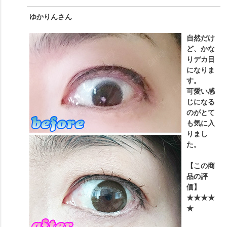
ゆかりん
さん
自然だけ
ど、かな
りデカ目
になりま
す。
可愛い感
じになる
のがとて
も気に入
りまし
た。
【この商
品の評
価】
★★★★
★