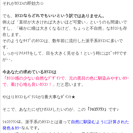
それがｶﾗｺﾝの即効力☆
でも、
ｶﾗｺﾝならどれでもいいという訳ではありません。
例えば「直径が大きければ大きいほど可愛い」というのも間違いで
すし、「確かに瞳は大きくなるけど、ちょっと不自然」なｶﾗｺﾝも存
在します。
そのようなﾀｲﾌﾟのｶﾗｺﾝは、数年前に流行した派手系ｶﾗｺﾝに多いで
す。
しっかりｱｲﾒｲｸをして、目を大きく見せる！という時にはﾋﾟｯﾀﾘです
が･･。
今あなたの求めているｶﾗｺﾝは
「ｶﾗｺﾝ感の少ない自然なﾃﾞｻﾞｲﾝで、元の黒目の色に馴染みやすいｶﾗｰ
で、着け心地も良いｶﾗｺﾝ！」
だと思います。
やはりｶﾗｺﾝもﾊﾞﾗﾝｽが1番大事なﾎﾟｲﾝﾄ★
そこで、あなたにぜひｵｽｽﾒしたいのが、この
「ｼｮｺﾗﾌﾗﾝ」
です♪
ｼｮｺﾗﾌﾗﾝは、派手系のｶﾗｺﾝとは違って
自然に馴染むように計算された
発色＆ｶﾗｰ
なんです。