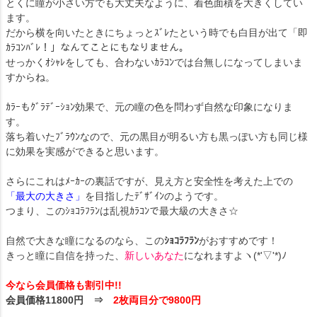
とくに瞳が小さい方でも大丈夫なように、着色面積を大きくしてい
ます。
だから横を向いたときにちょっとｽﾞﾚたという時でも白目が出て「即
ｶﾗｺﾝﾊﾞﾚ！」なんてことにもなりません。
せっかくｵｼｬﾚをしても、合わないｶﾗｺﾝでは台無しになってしまいま
すからね。
ｶﾗｰもｸﾞﾗﾃﾞｰｼｮﾝ効果で、元の瞳の色を問わず自然な印象になりま
す。
落ち着いたﾌﾞﾗｳﾝなので、元の黒目が明るい方も黒っぽい方も同じ様
に効果を実感ができると思います。
さらにこれはﾒｰｶｰの裏話ですが、見え方と安全性を考えた上での
「最大の大きさ」
を目指したﾃﾞｻﾞｲﾝのようです。
つまり、このｼｮｺﾗﾌﾗﾝは乱視ｶﾗｺﾝで最大級の大きさ☆
自然で大きな瞳になるのなら、この
ｼｮｺﾗﾌﾗﾝ
がおすすめです！
きっと瞳に自信を持った、
新しいあなた
になれますよヽ(*'▽'*)ﾉ
今なら会員価格も割引中!!
会員価格11800円 ⇒
2枚両目分で9800円