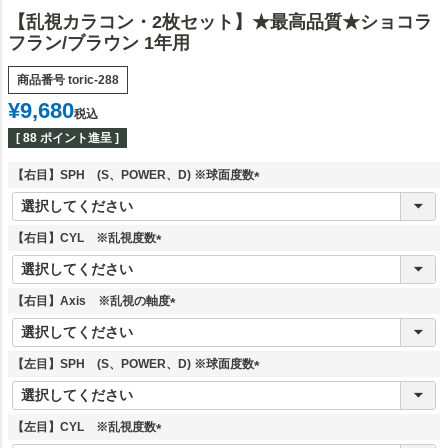
【乱視カラコン・2枚セット】★最高品質★ショコラ
フラン/ブラウン 1年用
商品番号
toric-288
¥
9,680
税込
[
88
ポイント進呈 ]
【右目】SPH (S、POWER、D) ※球面度数
(
必
須
【右目】CYL ※乱視度数
)
(
必
須
【右目】Axis ※乱視の軸度
)
(
必
須
【左目】SPH (S、POWER、D) ※球面度数
)
(
必
須
【左目】CYL ※乱視度数
)