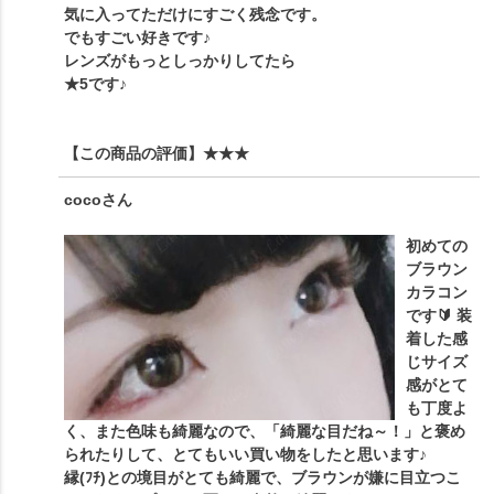
気に入ってただけにすごく残念です。
でもすごい好きです♪
レンズがもっとしっかりしてたら
★5です♪
【この商品の評価】
★★★
coco
さん
初めての
ブラウン
カラコン
です🔰 装
着した感
じサイズ
感がとて
も丁度よ
く、また色味も綺麗なので、「綺麗な目だね～！」と褒め
られたりして、とてもいい買い物をしたと思います♪
縁(ﾌﾁ)との境目がとても綺麗で、ブラウンが嫌に目立つこ