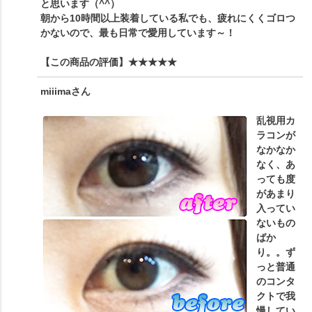
と思います（^^）
朝から10時間以上装着している私でも、疲れにくくゴロつ
かないので、最も日常で愛用しています～！
【この商品の評価】
★★★★★
miiima
さん
乱視用カ
ラコンが
なかなか
なく、あ
っても度
があまり
入ってい
ないもの
ばか
り。。ず
っと普通
のコンタ
クトで我
慢してい