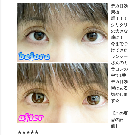
デカ目効
果抜
群！！！
クリクリ
の大きな
瞳に！
今までつ
けてきた
ランシー
さんのカ
ラコンの
中で1番
デカ目効
果はある
気がしま
す☆
【この商
品の評
価】
★★★★★