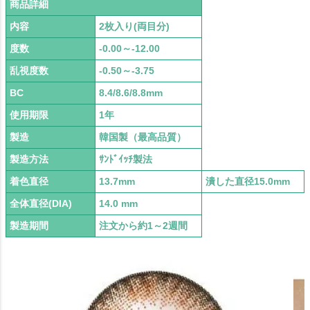
商品詳細
内容
2枚入り(両目分)
度数
-0.00～-12.00
乱視度数
-0.50～-3.75
BC
8.4/8.6/8.8mm
使用期限
1年
製造
韓国製（最高品質）
製造方法
ｻﾝﾄﾞｲｯﾁ製法
着色直径
13.7mm
潰した直径15.0mm
全体直径(DIA)
14.0 mm
製造期間
注文から約1～2週間