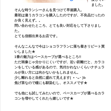
ました。
そんな時ランシーさんを見つけて早速購入。
最初は違うカラコンを購入したのですが、不良品だったの
か良く見えず。。
問い合わせたところ、とても良い対応をして下さりまし
た。
とても信頼出来るお店です。
そんなこんなで今はショコラフランに落ち着きリピート買
いしました★
1番の魅力はベースカーブが選べるところ!!
ただ画像じゃ分かりにくいですが、近い距離だと、カラコ
ンをしている感があるので、気付かれないくらいナチュラ
ルが良い方には向かないかもしれません。
少し離れると自然に盛れて見えます( ﹡･ᴗ･ )b
焦げ茶なので瞳にも馴染むし、オススメです★
でも他にも試してみたいので、ベースカーブが選べるカラ
コンを増やしてくれたら嬉しいです★