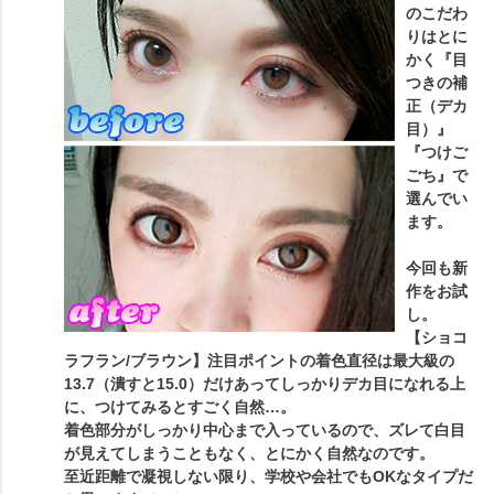
のこだわ
りはとに
かく『目
つきの補
正（デカ
目）』
『つけご
ごち』で
選んでい
ます。
今回も新
作をお試
し。
【ショコ
ラフラン/ブラウン】注目ポイントの着色直径は最大級の
13.7（潰すと15.0）だけあってしっかりデカ目になれる上
に、つけてみるとすごく自然…。
着色部分がしっかり中心まで入っているので、ズレて白目
が見えてしまうこともなく、とにかく自然なのです。
至近距離で凝視しない限り、学校や会社でもOKなタイプだ