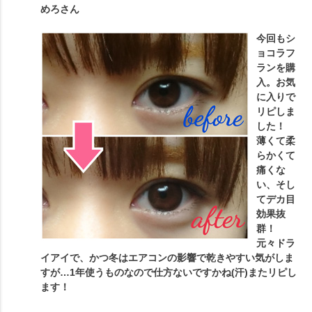
めろ
さん
今回もシ
ョコラフ
ランを購
入。お気
に入りで
リピしま
した！
薄くて柔
らかくて
痛くな
い、そし
てデカ目
効果抜
群！
元々ドラ
イアイで、かつ冬はエアコンの影響で乾きやすい気がしま
すが…1年使うものなので仕方ないですかね(汗)またリピし
ます！