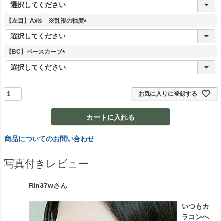
(
必
須
【左目】Axis ※乱視の軸度
)
(
必
須
【BC】ベースカーブ
)
(
必
須
)
お気に入りに登録する
カートに入れる
商品についてのお問い合わせ
写真付きレビュー
Rin37w
さん
いつもカ
ラコンへ