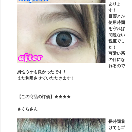
ありま
す！
目薬とか
使用時間
を守れば
問題ない
程度でし
た！
可愛い系
の目にな
れるので
男性ウケも良かったです！
また利用させていただきます！
【この商品の評価】
★★★★
さくら
さん
長時間着
けてもゴ