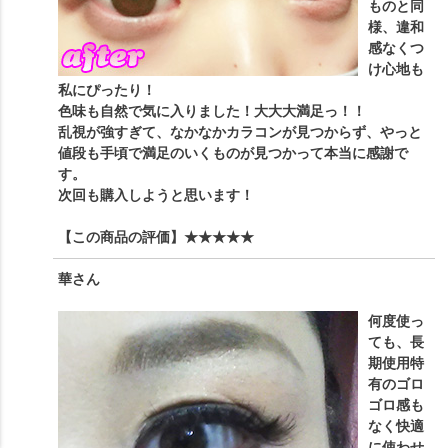
ものと同
様、違和
感なくつ
け心地も
私にぴったり！
色味も自然で気に入りました！大大大満足っ！！
乱視が強すぎて、なかなかカラコンが見つからず、やっと
値段も手頃で満足のいくものが見つかって本当に感謝で
す。
次回も購入しようと思います！
【この商品の評価】
★★★★★
華
さん
何度使っ
ても、長
期使用特
有のゴロ
ゴロ感も
なく快適
に使わせ