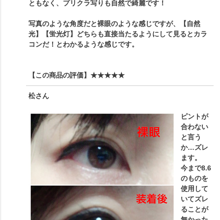
ともなく、プリクラ写りも自然で綺麗です！
写真のような角度だと裸眼のような感じですが、【自然
光】【蛍光灯】どちらも直接当たるようにして見るとカラ
コンだ！とわかるような感じです。
【この商品の評価】
★★★★★
松
さん
ピントが
合わない
と言う
か…ズレ
ます。
今まで8.6
のものを
使用して
いてズレ
ることが
無かった