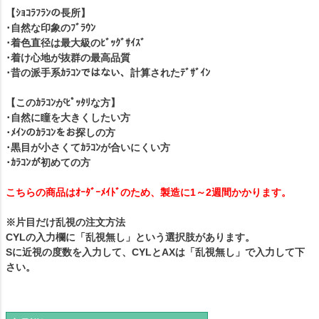
【ｼｮｺﾗﾌﾗﾝの長所】
･自然な印象のﾌﾞﾗｳﾝ
･着色直径は最大級のﾋﾞｯｸﾞｻｲｽﾞ
･着け心地が抜群の最高品質
･昔の派手系ｶﾗｺﾝではない、計算されたﾃﾞｻﾞｲﾝ
【このｶﾗｺﾝがﾋﾟｯﾀﾘな方】
･自然に瞳を大きくしたい方
･ﾒｲﾝのｶﾗｺﾝをお探しの方
･黒目が小さくてｶﾗｺﾝが合いにくい方
･ｶﾗｺﾝが初めての方
こちらの商品はｵｰﾀﾞｰﾒｲﾄﾞのため、製造に1～2週間かかります。
※片目だけ乱視の注文方法
CYLの入力欄に「乱視無し」という選択肢があります。
Sに近視の度数を入力して、CYLとAXは「乱視無し」で入力して下
さい。