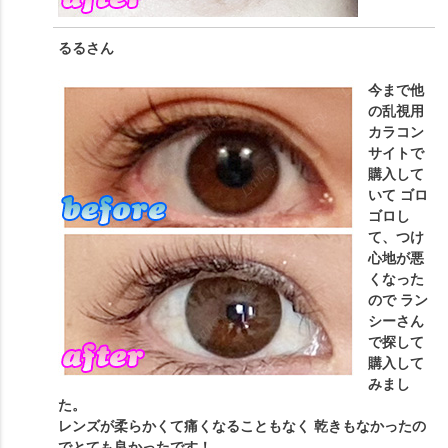
るる
さん
今まで他
の乱視用
カラコン
サイトで
購入して
いて ゴロ
ゴロし
て、つけ
心地が悪
くなった
ので ラン
シーさん
で探して
購入して
みまし
た。
レンズが柔らかくて痛くなることもなく 乾きもなかったの
でとても良かったです！