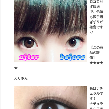
ロゴロせ
ず快適
で、色味
も派手過
ぎずリピ
確定です
♡
【この商
品の評
価】
★★★★
★
えり
さん
色はナチ
ュラルで
す！
ナチュラ
ルなフチ